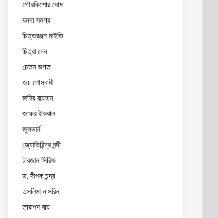
গৌরকিশোর ঘোষ
ঘনদা সমগ্র
চিত্তরঞ্জন মাইতি
চিত্রা দেব
চেতন ভগত
জয় গোস্বামী
জহির রায়হান
জাফর ইকবাল
জুলভার্ন
জ্যোতিরিন্দ্র নন্দী
টারজান সিরিজ
ড. দীপক চন্দ্র
তসলিমা নাসরিন
তারাপদ রায়