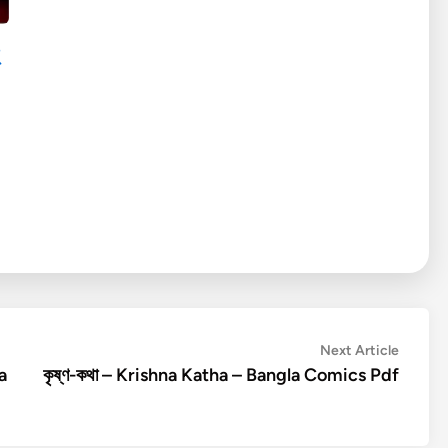
Next
Next Article
article:
a
কৃষ্ণ-কথা – Krishna Katha – Bangla Comics Pdf