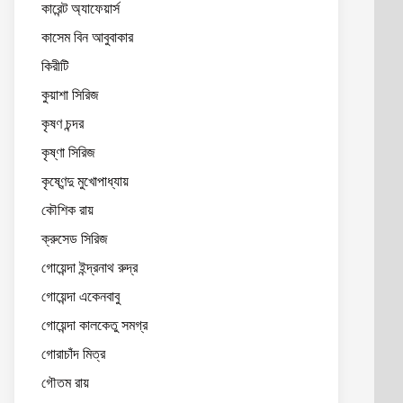
কারেন্ট অ্যাফেয়ার্স
কাসেম বিন আবুবাকার
কিরীটি
কুয়াশা সিরিজ
কৃষণ চন্দর
কৃষ্ণা সিরিজ
কৃষ্ণেন্দু মুখোপাধ্যায়
কৌশিক রায়
ক্রুসেড সিরিজ
গোয়েন্দা ইন্দ্রনাথ রুদ্র
গোয়েন্দা একেনবাবু
গোয়েন্দা কালকেতু সমগ্র
গোরাচাঁদ মিত্র
গৌতম রায়