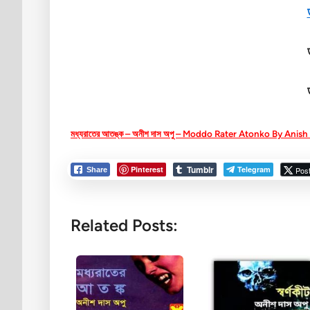
মধ্যরাতের আতঙ্ক – অনীশ দাস অপু – Moddo Rater Atonko By Anis
Tumblr
Pinterest
Telegram
Pos
Share
Related Posts: