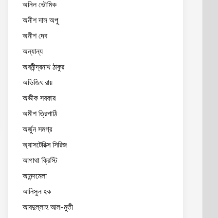
অনিল ভৌমিক
অনীশ দাস অপু
অনীশ দেব
অন্যান্য
অবনীন্দ্রনাথ ঠাকুর
অভিজিৎ রায়
অভীক সরকার
অমীশ ত্রিপাঠি
অর্জুন সমগ্র
অ্যাসটেরিক্স সিরিজ
আগাথা ক্রিস্টি
আনন্দমেলা
আনিসুল হক
আবদুল্লাহ আল-মুতী