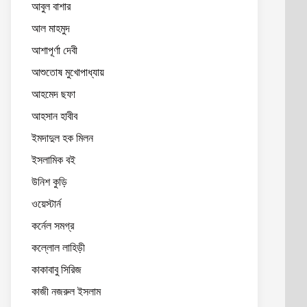
আবুল বাশার
আল মাহমুদ
আশাপূর্ণা দেবী
আশুতোষ মুখোপাধ্যায়
আহমেদ ছফা
আহসান হাবীব
ইমদাদুল হক মিলন
ইসলামিক বই
উনিশ কুড়ি
ওয়েস্টার্ন
কর্নেল সমগ্র
কল্লোল লাহিড়ী
কাকাবাবু সিরিজ
কাজী নজরুল ইসলাম