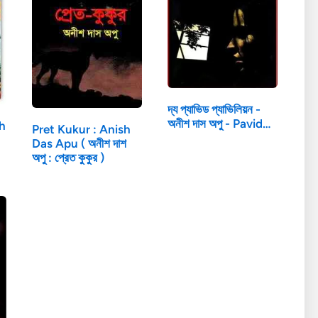
দ্য প্যাভিড প্যাভিলিয়ন -
অনীশ দাস অপু - Pavid…
sh
Pret Kukur : Anish
Das Apu ( অনীশ দাশ
অপু : প্রেত কুকুর )