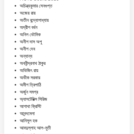
অচিন্ত্যকুমার সেনগুপ্ত
অজেয় রায়
অতীন বন্দ্যোপাধ্যায়
অদ্রীশ বর্ধন
অনিল ভৌমিক
অনীশ দাস অপু
অনীশ দেব
অন্যান্য
অবনীন্দ্রনাথ ঠাকুর
অভিজিৎ রায়
অভীক সরকার
অমীশ ত্রিপাঠি
অর্জুন সমগ্র
অ্যাসটেরিক্স সিরিজ
আগাথা ক্রিস্টি
আনন্দমেলা
আনিসুল হক
আবদুল্লাহ আল-মুতী