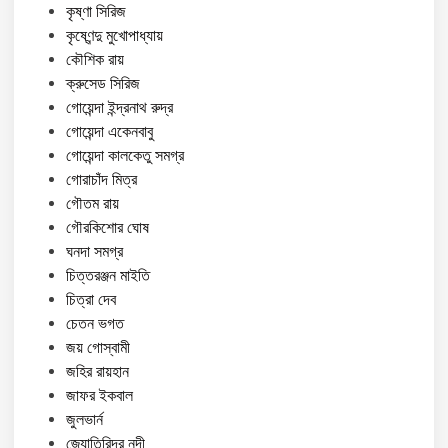
কৃষ্ণা সিরিজ
কৃষ্ণেন্দু মুখোপাধ্যায়
কৌশিক রায়
ক্রুসেড সিরিজ
গোয়েন্দা ইন্দ্রনাথ রুদ্র
গোয়েন্দা একেনবাবু
গোয়েন্দা কালকেতু সমগ্র
গোরাচাঁদ মিত্র
গৌতম রায়
গৌরকিশোর ঘোষ
ঘনদা সমগ্র
চিত্তরঞ্জন মাইতি
চিত্রা দেব
চেতন ভগত
জয় গোস্বামী
জহির রায়হান
জাফর ইকবাল
জুলভার্ন
জ্যোতিরিন্দ্র নন্দী