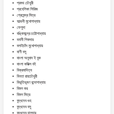
প্রমথ চৌধুরী
প্রহেলিকা সিরিজ
প্রেমেন্দ্র মিত্র
ফাল্গুনী মুখোপাধ্যায়
ফেলুদা
বঙ্কিমচন্দ্র চট্টোপাধ্যায়
বনানী শিকদার
বলাইচাঁদ মুখোপাধ্যায়
বাণী বসু
বাংলা অনুবাদ ই বুক
বাংলা কমিক্স বই
বিক্রমাদিত্য
বিনতা রায়চৌধুরী
বিভূতিভূষণ বন্দোপাধ্যায়
বিমল কর
বিমল মিত্র
বুদ্ধদেব গুহ
বুদ্ধদেব বসু
বুদ্ধদেব হালদার