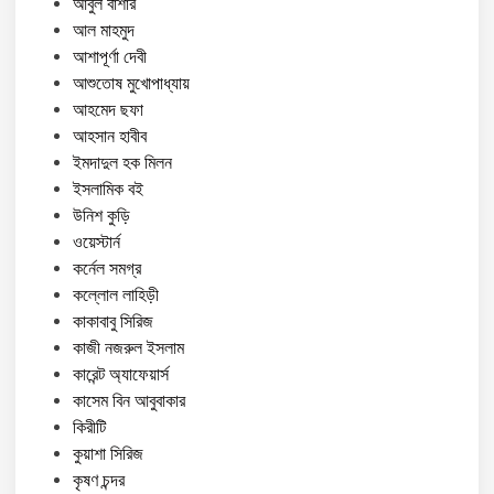
আবুল বাশার
আল মাহমুদ
আশাপূর্ণা দেবী
আশুতোষ মুখোপাধ্যায়
আহমেদ ছফা
আহসান হাবীব
ইমদাদুল হক মিলন
ইসলামিক বই
উনিশ কুড়ি
ওয়েস্টার্ন
কর্নেল সমগ্র
কল্লোল লাহিড়ী
কাকাবাবু সিরিজ
কাজী নজরুল ইসলাম
কারেন্ট অ্যাফেয়ার্স
কাসেম বিন আবুবাকার
কিরীটি
কুয়াশা সিরিজ
কৃষণ চন্দর