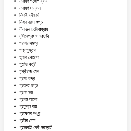
নারায়ণ গঙ্গোপাধ্যায়
নারায়ণ সান্যাল
নিমাই ভট্টাচার্য
নিহার রঞ্জন গুপ্ত
নীলাঞ্জন চট্টোপাধ্যায়
নৃসিংহপ্রাসাদ ভাদুড়ী
পরাশর সমগ্র
পাঠ্যপুস্তক
পান্ডব গোয়েন্দা
পূর্ণেন্দু পত্রী
পৃথ্বীরাজ সেন
প্রখর রুদ্র
প্রচেত গুপ্ত
প্রণব ভট্ট
প্রথম আলো
প্রফুল্ল রায়
প্রফেসর শঙ্কু
প্রবীর ঘোষ
প্রভাবতী দেবী সরস্বতী