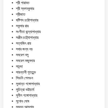
শ্রী পারাবত
শ্রী স্বপনকুমার
শ্রীজাত
ষষ্টিপদ চট্টোপাধ্যায়
সকুমার রায়
সংগীতা বন্দ্যোপাধ্যায়
সঞ্জীব চট্ট্যোপাধ্যায়
সত্যজিৎ রায়
সবার জন্য নয়
সমরেশ বসু
সমরেশ মজুমদার
সানন্দা
সায়ন্তনী পূততুন্ড
সিডনি শেলডন
সুকান্ত গঙ্গোপাধ্যায়
সুচিত্রা ভট্টাচার্য
সুনীল গঙ্গোপাধ্যায়
সুবোধ ঘোষ
সুমন্ত আসলাম