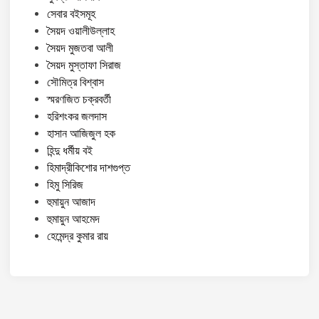
সেবার বইসমূহ
সৈয়দ ওয়ালীউল্লাহ
সৈয়দ মুজতবা আলী
সৈয়দ মুস্তাফা সিরাজ
সৌমিত্র বিশ্বাস
স্মরণজিত চক্রবর্তী
হরিশংকর জলদাস
হাসান আজিজুল হক
হিন্দু ধর্মীয় বই
হিমাদ্রীকিশোর দাশগুপ্ত
হিমু সিরিজ
হুমায়ুন আজাদ
হুমায়ুন আহমেদ
হেমেন্দ্র কুমার রায়