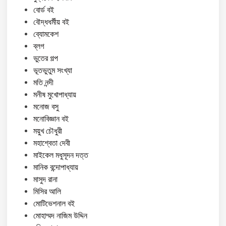
বোর্ড বই
বৌদ্ধধর্মীয় বই
ব্যোমকেশ
ব্লগ
ভুতের গল্প
ভূতভুতুম সংখ্যা
মতি নন্দী
মনীষ মুখোপাধ্যায়
মনোজ বসু
মনোবিজ্ঞান বই
ময়ুখ চৌধুরী
মহাশ্বেতা দেবী
মাইকেল মধুসূদন দত্ত
মানিক বন্দোপাধ্যায়
মাসুদ রানা
মিসির আলি
মোটিভেশনাল বই
মোহাম্মদ নাজিম উদ্দিন