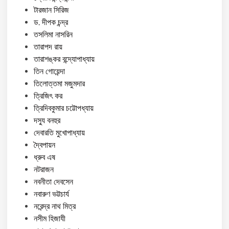
টারজান সিরিজ
ড. দীপক চন্দ্র
তসলিমা নাসরিন
তারাপদ রায়
তারাশঙ্কর বন্দ্যোপাধ্যায়
তিন গোয়েন্দা
তিলোত্তমা মজুমদার
ত্রিজিৎ কর
ত্রিদিবকুমার চট্টোপধ্যায়
দস্যু বনহুর
দেবারতি মুখোপাধ্যায়
দ্বৈপায়ন
ধ্রুব এষ
নটরাজন
নবনীতা দেবসেন
নবারুণ ভট্টচার্য
নরেন্দ্র নাথ মিত্র
নসীম হিজাযী