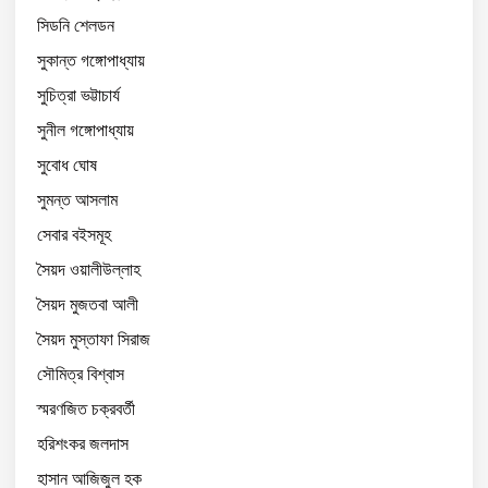
সিডনি শেলডন
সুকান্ত গঙ্গোপাধ্যায়
সুচিত্রা ভট্টাচার্য
সুনীল গঙ্গোপাধ্যায়
সুবোধ ঘোষ
সুমন্ত আসলাম
সেবার বইসমূহ
সৈয়দ ওয়ালীউল্লাহ
সৈয়দ মুজতবা আলী
সৈয়দ মুস্তাফা সিরাজ
সৌমিত্র বিশ্বাস
স্মরণজিত চক্রবর্তী
হরিশংকর জলদাস
হাসান আজিজুল হক