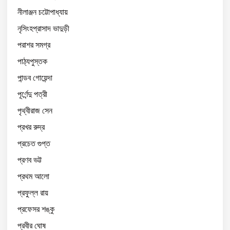
নীলাঞ্জন চট্টোপাধ্যায়
নৃসিংহপ্রাসাদ ভাদুড়ী
পরাশর সমগ্র
পাঠ্যপুস্তক
পান্ডব গোয়েন্দা
পূর্ণেন্দু পত্রী
পৃথ্বীরাজ সেন
প্রখর রুদ্র
প্রচেত গুপ্ত
প্রণব ভট্ট
প্রথম আলো
প্রফুল্ল রায়
প্রফেসর শঙ্কু
প্রবীর ঘোষ