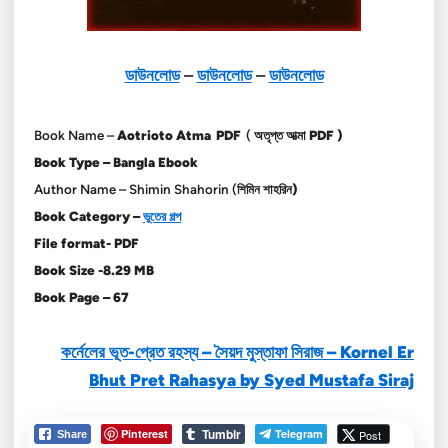
ডাউনলোড
–
ডাউনলোড
–
ডাউনলোড
Book Name –
Aotrioto Atma
PDF
(
অতৃপ্ত আত্মা PDF )
Book Type – Bangla Ebook
Author Name –
Shimin Shahorin (
শিমিন শাহরিন)
Book Category –
ভুতের গল্প
File format- PDF
Book Size -8.29 MB
Book Page – 67
কর্নেলের ভূত-প্রেত রহস্য – সৈয়দ মুস্তাফা সিরাজ – Kornel Er
Bhut Pret Rahasya by Syed Mustafa Siraj
Tumblr
Pinterest
Telegram
Post
Share