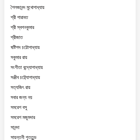
শৈলজানন্দ মুখোপাধ্যায়
শ্রী পারাবত
শ্রী স্বপনকুমার
শ্রীজাত
ষষ্টিপদ চট্টোপাধ্যায়
সকুমার রায়
সংগীতা বন্দ্যোপাধ্যায়
সঞ্জীব চট্ট্যোপাধ্যায়
সত্যজিৎ রায়
সবার জন্য নয়
সমরেশ বসু
সমরেশ মজুমদার
সানন্দা
সায়ন্তনী পূততুন্ড