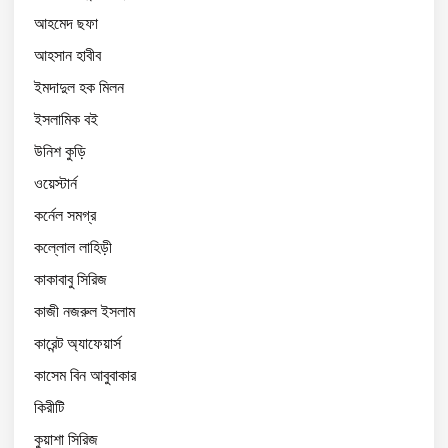
আহমেদ ছফা
আহসান হাবীব
ইমদাদুল হক মিলন
ইসলামিক বই
উনিশ কুড়ি
ওয়েস্টার্ন
কর্নেল সমগ্র
কল্লোল লাহিড়ী
কাকাবাবু সিরিজ
কাজী নজরুল ইসলাম
কারেন্ট অ্যাফেয়ার্স
কাসেম বিন আবুবাকার
কিরীটি
কুয়াশা সিরিজ