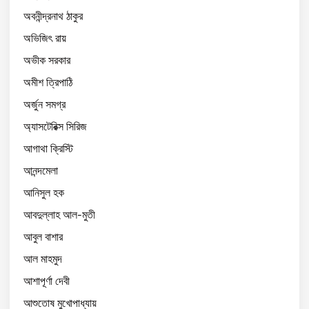
অবনীন্দ্রনাথ ঠাকুর
অভিজিৎ রায়
অভীক সরকার
অমীশ ত্রিপাঠি
অর্জুন সমগ্র
অ্যাসটেরিক্স সিরিজ
আগাথা ক্রিস্টি
আনন্দমেলা
আনিসুল হক
আবদুল্লাহ আল-মুতী
আবুল বাশার
আল মাহমুদ
আশাপূর্ণা দেবী
আশুতোষ মুখোপাধ্যায়