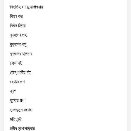
বিভূতিভূষণ বন্দোপাধ্যায়
বিমল কর
বিমল মিত্র
বুদ্ধদেব গুহ
বুদ্ধদেব বসু
বুদ্ধদেব হালদার
বোর্ড বই
বৌদ্ধধর্মীয় বই
ব্যোমকেশ
ব্লগ
ভুতের গল্প
ভূতভুতুম সংখ্যা
মতি নন্দী
মনীষ মুখোপাধ্যায়