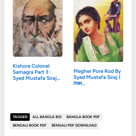
Kishore Colonel
Megher Pore Rod By
Samagra Part 3 :
Syed Mustafa Siraj (
Syed Mustafa Siraj…
সৈয়দ…
TAGGED
ALL BANGLA BOI
BANGLA BOOK PDF
BENGALI BOOK PDF
BENGALI PDF DOWNLOAD