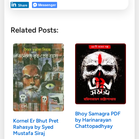
Messenger
Share
Related Posts:
Bhoy Samagra PDF
by Harinarayan
Kornel Er Bhut Pret
Chattopadhyay
Rahasya by Syed
Mustafa Siraj