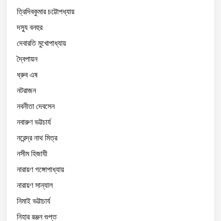
ত্রিদিবকুমার চট্টোপধ্যায়
দস্যু বনহুর
দেবারতি মুখোপাধ্যায়
দ্বৈপায়ন
ধ্রুব এষ
নটরাজন
নবনীতা দেবসেন
নবারুণ ভট্টচার্য
নরেন্দ্র নাথ মিত্র
নসীম হিজাযী
নারায়ণ গঙ্গোপাধ্যায়
নারায়ণ সান্যাল
নিমাই ভট্টাচার্য
নিহার রঞ্জন গুপ্ত