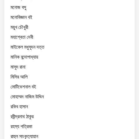
মনোজ বসু
মনোবিজ্ঞান বই
ময়ুখ চৌধুরী
মহাশ্বেতা দেবী
মাইকেল মধুসূদন দত্ত
মানিক বন্দোপাধ্যায়
মাসুদ রানা
মিসির আলি
মোটিভেশনাল বই
মোহাম্মদ নাজিম উদ্দিন
রকিব হাসান
রবীন্দ্রনাথ ঠাকুর
রহস্য পত্রিকা
রাহুল সাংকৃত্যায়ান