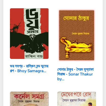
ভয় সমগ্র - রাস্কিন বন্ড ভুতের
সোনার ঠাকুর - সৈয়দ মুস্তাফা
গল্প - Bhoy Samagra…
সিরাজ - Sonar Thakur
by…