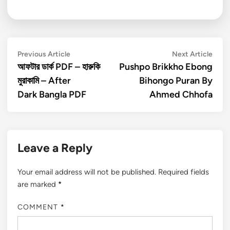
Post
Previous
Next
Previous Article
Next Article
article:
artic
আফটার ডার্ক PDF – হারুকি
Pushpo Brikkho Ebong
navigation
মুরাকামি – After
Bihongo Puran By
Dark Bangla PDF
Ahmed Chhofa
Leave a Reply
Your email address will not be published.
Required fields
are marked
*
COMMENT
*