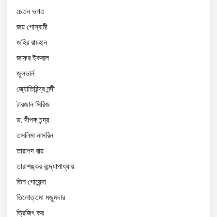
চেতন ভগত
জয় গোস্বামী
জহির রায়হান
জাফর ইকবাল
জুলভার্ন
জ্যোতিরিন্দ্র নন্দী
টারজান সিরিজ
ড. দীপক চন্দ্র
তসলিমা নাসরিন
তারাপদ রায়
তারাশঙ্কর বন্দ্যোপাধ্যায়
তিন গোয়েন্দা
তিলোত্তমা মজুমদার
ত্রিজিৎ কর