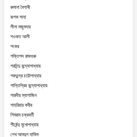
রুমানা বৈশাখী
রূপক সাহা
লীলা মজুমদার
শওকত আলী
শংকর
শক্তিপদ রাজগুরু
শরদিন্দু বন্দ্যোপাধ্যায়
শরৎচন্দ্র চট্টোপাধ্যায়
শান্তিপ্রিয় বন্দ্যোপাধ্যায়
শারদীয় ম্যাগাজিন
শাহরিয়ার কবীর
শিবরাম চক্রবর্তী
শীর্ষেন্দু মুখোপাধ্যায়
শেখ আবদুল হাকিম