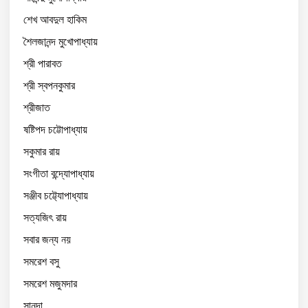
শেখ আবদুল হাকিম
শৈলজানন্দ মুখোপাধ্যায়
শ্রী পারাবত
শ্রী স্বপনকুমার
শ্রীজাত
ষষ্টিপদ চট্টোপাধ্যায়
সকুমার রায়
সংগীতা বন্দ্যোপাধ্যায়
সঞ্জীব চট্ট্যোপাধ্যায়
সত্যজিৎ রায়
সবার জন্য নয়
সমরেশ বসু
সমরেশ মজুমদার
সানন্দা