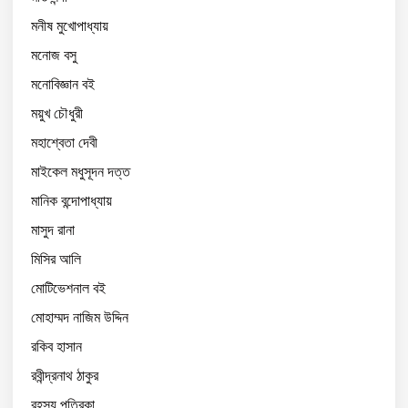
মনীষ মুখোপাধ্যায়
মনোজ বসু
মনোবিজ্ঞান বই
ময়ুখ চৌধুরী
মহাশ্বেতা দেবী
মাইকেল মধুসূদন দত্ত
মানিক বন্দোপাধ্যায়
মাসুদ রানা
মিসির আলি
মোটিভেশনাল বই
মোহাম্মদ নাজিম উদ্দিন
রকিব হাসান
রবীন্দ্রনাথ ঠাকুর
রহস্য পত্রিকা