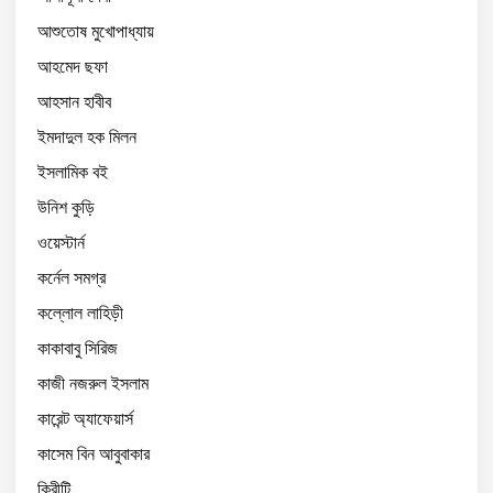
আশুতোষ মুখোপাধ্যায়
আহমেদ ছফা
আহসান হাবীব
ইমদাদুল হক মিলন
ইসলামিক বই
উনিশ কুড়ি
ওয়েস্টার্ন
কর্নেল সমগ্র
কল্লোল লাহিড়ী
কাকাবাবু সিরিজ
কাজী নজরুল ইসলাম
কারেন্ট অ্যাফেয়ার্স
কাসেম বিন আবুবাকার
কিরীটি