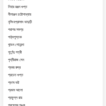
নিহার রঞ্জন গুপ্ত
নীলাঞ্জন চট্টোপাধ্যায়
নৃসিংহপ্রাসাদ ভাদুড়ী
পরাশর সমগ্র
পাঠ্যপুস্তক
পান্ডব গোয়েন্দা
পূর্ণেন্দু পত্রী
পৃথ্বীরাজ সেন
প্রখর রুদ্র
প্রচেত গুপ্ত
প্রণব ভট্ট
প্রথম আলো
প্রফুল্ল রায়
প্রফেসর শঙ্কু