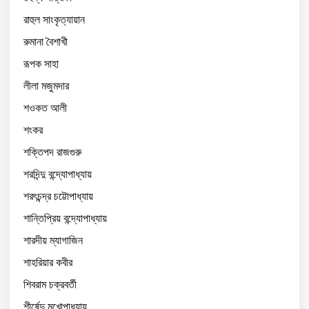
রাহুল সাংকৃত্যায়ান
রুমানা বৈশাখী
রূপক সাহা
লীলা মজুমদার
শওকত আলী
শংকর
শক্তিপদ রাজগুরু
শরদিন্দু বন্দ্যোপাধ্যায়
শরৎচন্দ্র চট্টোপাধ্যায়
শান্তিপ্রিয় বন্দ্যোপাধ্যায়
শারদীয় ম্যাগাজিন
শাহরিয়ার কবীর
শিবরাম চক্রবর্তী
শীর্ষেন্দু মুখোপাধ্যায়