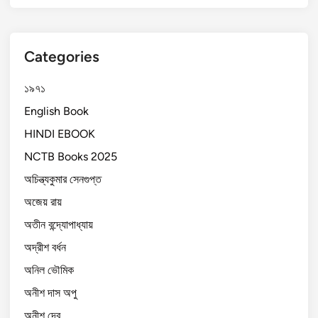
Categories
১৯৭১
English Book
HINDI EBOOK
NCTB Books 2025
অচিন্ত্যকুমার সেনগুপ্ত
অজেয় রায়
অতীন বন্দ্যোপাধ্যায়
অদ্রীশ বর্ধন
অনিল ভৌমিক
অনীশ দাস অপু
অনীশ দেব