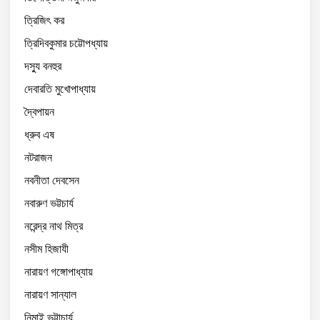
ত্রিজিৎ কর
ত্রিদিবকুমার চট্টোপধ্যায়
দস্যু বনহুর
দেবারতি মুখোপাধ্যায়
দ্বৈপায়ন
ধ্রুব এষ
নটরাজন
নবনীতা দেবসেন
নবারুণ ভট্টচার্য
নরেন্দ্র নাথ মিত্র
নসীম হিজাযী
নারায়ণ গঙ্গোপাধ্যায়
নারায়ণ সান্যাল
নিমাই ভট্টাচার্য