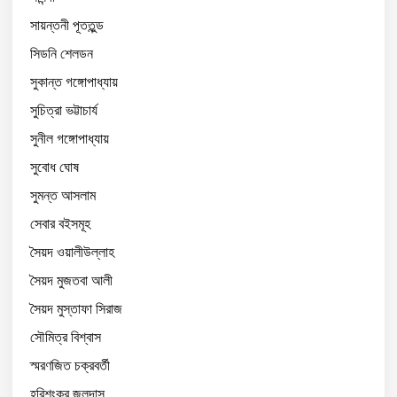
সায়ন্তনী পূততুন্ড
সিডনি শেলডন
সুকান্ত গঙ্গোপাধ্যায়
সুচিত্রা ভট্টাচার্য
সুনীল গঙ্গোপাধ্যায়
সুবোধ ঘোষ
সুমন্ত আসলাম
সেবার বইসমূহ
সৈয়দ ওয়ালীউল্লাহ
সৈয়দ মুজতবা আলী
সৈয়দ মুস্তাফা সিরাজ
সৌমিত্র বিশ্বাস
স্মরণজিত চক্রবর্তী
হরিশংকর জলদাস