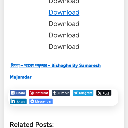
Download
Download
Download
Download
Download
বিষঘ্ন –
সমরেশ মজুমদার
– Bishoghn By Samaresh
Majumdar
Tumblr
Pinterest
Telegram
Post
Share
Messenger
Share
Related Posts: