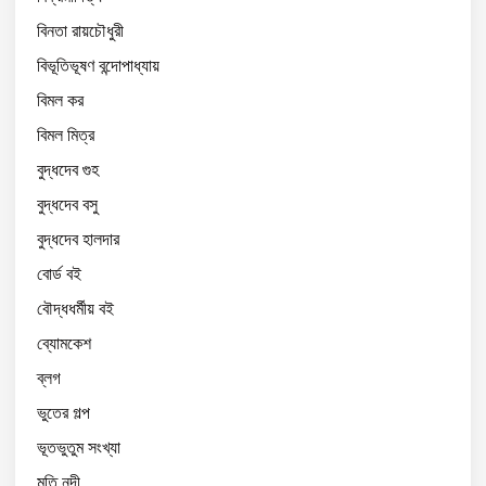
বিনতা রায়চৌধুরী
বিভূতিভূষণ বন্দোপাধ্যায়
বিমল কর
বিমল মিত্র
বুদ্ধদেব গুহ
বুদ্ধদেব বসু
বুদ্ধদেব হালদার
বোর্ড বই
বৌদ্ধধর্মীয় বই
ব্যোমকেশ
ব্লগ
ভুতের গল্প
ভূতভুতুম সংখ্যা
মতি নন্দী