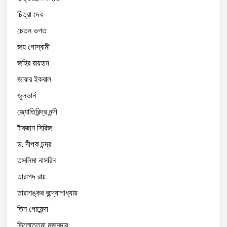
চিত্রা দেব
চেতন ভগত
জয় গোস্বামী
জহির রায়হান
জাফর ইকবাল
জুলভার্ন
জ্যোতিরিন্দ্র নন্দী
টারজান সিরিজ
ড. দীপক চন্দ্র
তসলিমা নাসরিন
তারাপদ রায়
তারাশঙ্কর বন্দ্যোপাধ্যায়
তিন গোয়েন্দা
তিলোত্তমা মজুমদার