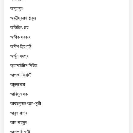
অন্যান্য
অবনীন্দ্রনাথ ঠাকুর
অভিজিৎ রায়
অভীক সরকার
অমীশ ত্রিপাঠি
অর্জুন সমগ্র
অ্যাসটেরিক্স সিরিজ
আগাথা ক্রিস্টি
আনন্দমেলা
আনিসুল হক
আবদুল্লাহ আল-মুতী
আবুল বাশার
আল মাহমুদ
আশাপূর্ণা দেবী