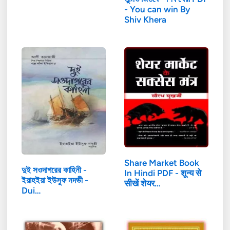
- You can win By
Shiv Khera
Share Market Book
দুই সওদাগরের কাহিনী -
In Hindi PDF - शून्य से
ইয়াহ‌ইয়া ইউসুফ নদভী -
सीखें शेयर…
Dui…