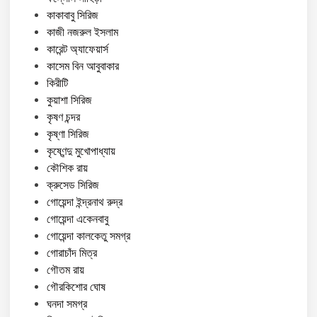
কাকাবাবু সিরিজ
কাজী নজরুল ইসলাম
কারেন্ট অ্যাফেয়ার্স
কাসেম বিন আবুবাকার
কিরীটি
কুয়াশা সিরিজ
কৃষণ চন্দর
কৃষ্ণা সিরিজ
কৃষ্ণেন্দু মুখোপাধ্যায়
কৌশিক রায়
ক্রুসেড সিরিজ
গোয়েন্দা ইন্দ্রনাথ রুদ্র
গোয়েন্দা একেনবাবু
গোয়েন্দা কালকেতু সমগ্র
গোরাচাঁদ মিত্র
গৌতম রায়
গৌরকিশোর ঘোষ
ঘনদা সমগ্র