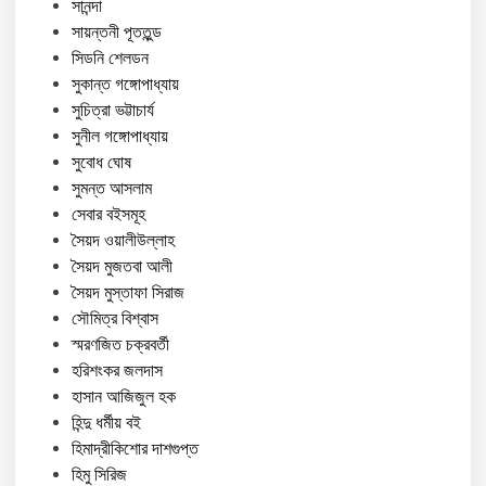
সানন্দা
সায়ন্তনী পূততুন্ড
সিডনি শেলডন
সুকান্ত গঙ্গোপাধ্যায়
সুচিত্রা ভট্টাচার্য
সুনীল গঙ্গোপাধ্যায়
সুবোধ ঘোষ
সুমন্ত আসলাম
সেবার বইসমূহ
সৈয়দ ওয়ালীউল্লাহ
সৈয়দ মুজতবা আলী
সৈয়দ মুস্তাফা সিরাজ
সৌমিত্র বিশ্বাস
স্মরণজিত চক্রবর্তী
হরিশংকর জলদাস
হাসান আজিজুল হক
হিন্দু ধর্মীয় বই
হিমাদ্রীকিশোর দাশগুপ্ত
হিমু সিরিজ