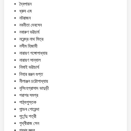
দ্বৈপায়ন
ধ্রুব এষ
নটরাজন
নবনীতা দেবসেন
নবারুণ ভট্টচার্য
নরেন্দ্র নাথ মিত্র
নসীম হিজাযী
নারায়ণ গঙ্গোপাধ্যায়
নারায়ণ সান্যাল
নিমাই ভট্টাচার্য
নিহার রঞ্জন গুপ্ত
নীলাঞ্জন চট্টোপাধ্যায়
নৃসিংহপ্রাসাদ ভাদুড়ী
পরাশর সমগ্র
পাঠ্যপুস্তক
পান্ডব গোয়েন্দা
পূর্ণেন্দু পত্রী
পৃথ্বীরাজ সেন
প্রখর রুদ্র