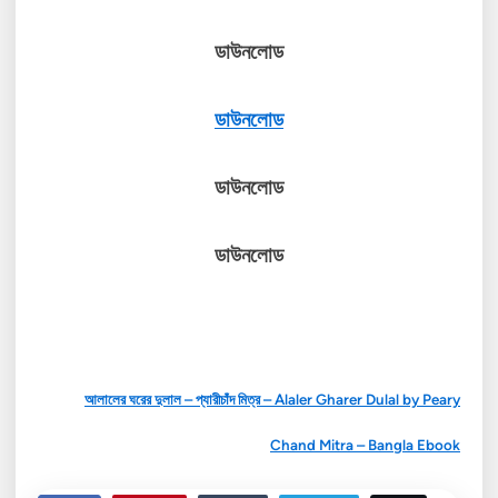
ডাউনলোড
ডাউনলোড
ডাউনলোড
ডাউনলোড
আলালের ঘরের দুলাল – প্যারীচাঁদ মিত্র – Alaler Gharer Dulal by Peary
Chand Mitra – Bangla Ebook