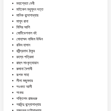
মহাশ্বেতা দেবী
মাইকেল মধুসূদন দত্ত
মানিক বন্দোপাধ্যায়
মাসুদ রানা
মিসির আলি
মোটিভেশনাল বই
মোহাম্মদ নাজিম উদ্দিন
রকিব হাসান
রবীন্দ্রনাথ ঠাকুর
রহস্য পত্রিকা
রাহুল সাংকৃত্যায়ান
রুমানা বৈশাখী
রূপক সাহা
লীলা মজুমদার
শওকত আলী
শংকর
শক্তিপদ রাজগুরু
শরদিন্দু বন্দ্যোপাধ্যায়
শরৎচন্দ্র চট্টোপাধ্যায়