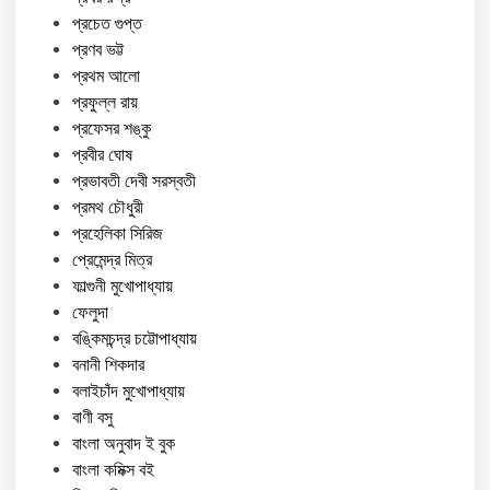
প্রচেত গুপ্ত
প্রণব ভট্ট
প্রথম আলো
প্রফুল্ল রায়
প্রফেসর শঙ্কু
প্রবীর ঘোষ
প্রভাবতী দেবী সরস্বতী
প্রমথ চৌধুরী
প্রহেলিকা সিরিজ
প্রেমেন্দ্র মিত্র
ফাল্গুনী মুখোপাধ্যায়
ফেলুদা
বঙ্কিমচন্দ্র চট্টোপাধ্যায়
বনানী শিকদার
বলাইচাঁদ মুখোপাধ্যায়
বাণী বসু
বাংলা অনুবাদ ই বুক
বাংলা কমিক্স বই