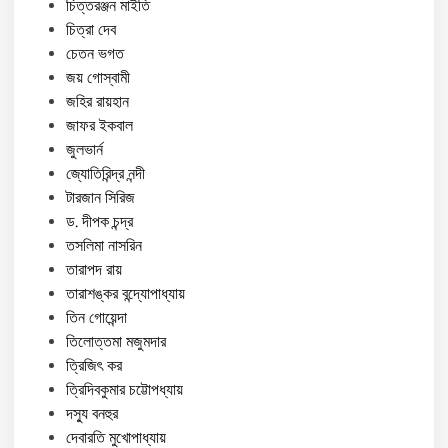
চিত্তরঞ্জন মাইতি
চিত্রা দেব
চেতন ভগত
জয় গোস্বামী
জহির রায়হান
জাফর ইকবাল
জুলভার্ন
জ্যোতিরিন্দ্র নন্দী
টারজান সিরিজ
ড. দীপক চন্দ্র
তসলিমা নাসরিন
তারাপদ রায়
তারাশঙ্কর বন্দ্যোপাধ্যায়
তিন গোয়েন্দা
তিলোত্তমা মজুমদার
ত্রিজিৎ কর
ত্রিদিবকুমার চট্টোপধ্যায়
দস্যু বনহুর
দেবারতি মুখোপাধ্যায়