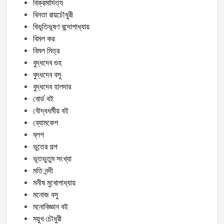
বিক্রমাদিত্য
বিনতা রায়চৌধুরী
বিভূতিভূষণ বন্দোপাধ্যায়
বিমল কর
বিমল মিত্র
বুদ্ধদেব গুহ
বুদ্ধদেব বসু
বুদ্ধদেব হালদার
বোর্ড বই
বৌদ্ধধর্মীয় বই
ব্যোমকেশ
ব্লগ
ভুতের গল্প
ভূতভুতুম সংখ্যা
মতি নন্দী
মনীষ মুখোপাধ্যায়
মনোজ বসু
মনোবিজ্ঞান বই
ময়ুখ চৌধুরী