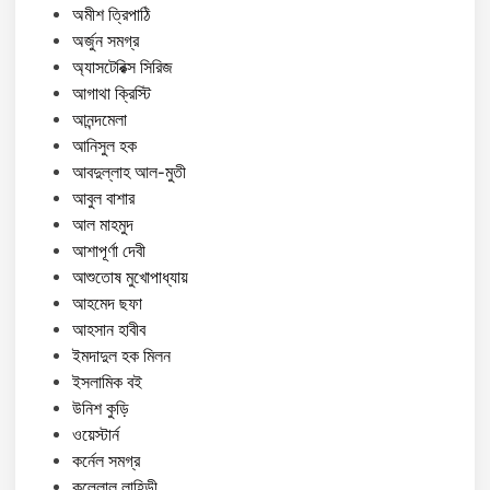
অমীশ ত্রিপাঠি
অর্জুন সমগ্র
অ্যাসটেরিক্স সিরিজ
আগাথা ক্রিস্টি
আনন্দমেলা
আনিসুল হক
আবদুল্লাহ আল-মুতী
আবুল বাশার
আল মাহমুদ
আশাপূর্ণা দেবী
আশুতোষ মুখোপাধ্যায়
আহমেদ ছফা
আহসান হাবীব
ইমদাদুল হক মিলন
ইসলামিক বই
উনিশ কুড়ি
ওয়েস্টার্ন
কর্নেল সমগ্র
কল্লোল লাহিড়ী