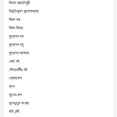
বিনতা রায়চৌধুরী
বিভূতিভূষণ বন্দোপাধ্যায়
বিমল কর
বিমল মিত্র
বুদ্ধদেব গুহ
বুদ্ধদেব বসু
বুদ্ধদেব হালদার
বোর্ড বই
বৌদ্ধধর্মীয় বই
ব্যোমকেশ
ব্লগ
ভুতের গল্প
ভূতভুতুম সংখ্যা
মতি নন্দী