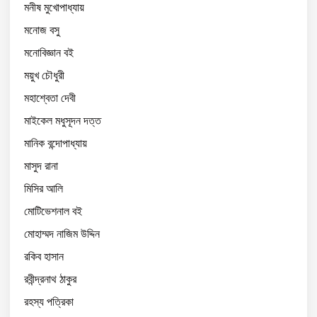
মনীষ মুখোপাধ্যায়
মনোজ বসু
মনোবিজ্ঞান বই
ময়ুখ চৌধুরী
মহাশ্বেতা দেবী
মাইকেল মধুসূদন দত্ত
মানিক বন্দোপাধ্যায়
মাসুদ রানা
মিসির আলি
মোটিভেশনাল বই
মোহাম্মদ নাজিম উদ্দিন
রকিব হাসান
রবীন্দ্রনাথ ঠাকুর
রহস্য পত্রিকা