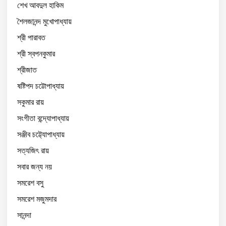
শেখ আবদুল হাকিম
শৈলজানন্দ মুখোপাধ্যায়
শ্রী পারাবত
শ্রী স্বপনকুমার
শ্রীজাত
ষষ্টিপদ চট্টোপাধ্যায়
সকুমার রায়
সংগীতা বন্দ্যোপাধ্যায়
সঞ্জীব চট্ট্যোপাধ্যায়
সত্যজিৎ রায়
সবার জন্য নয়
সমরেশ বসু
সমরেশ মজুমদার
সানন্দা