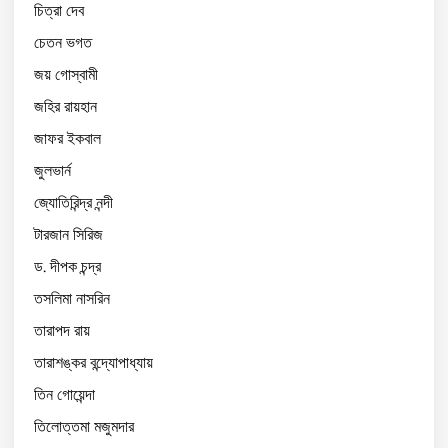
চিত্রা দেব
চেতন ভগত
জয় গোস্বামী
জহির রায়হান
জাফর ইকবাল
জুলভার্ন
জ্যোতিরিন্দ্র নন্দী
টারজান সিরিজ
ড. দীপক চন্দ্র
তসলিমা নাসরিন
তারাপদ রায়
তারাশঙ্কর বন্দ্যোপাধ্যায়
তিন গোয়েন্দা
তিলোত্তমা মজুমদার