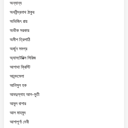
অন্যান্য
অবনীন্দ্রনাথ ঠাকুর
অভিজিৎ রায়
অভীক সরকার
অমীশ ত্রিপাঠি
অর্জুন সমগ্র
অ্যাসটেরিক্স সিরিজ
আগাথা ক্রিস্টি
আনন্দমেলা
আনিসুল হক
আবদুল্লাহ আল-মুতী
আবুল বাশার
আল মাহমুদ
আশাপূর্ণা দেবী