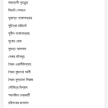
সায়ন্তনী পূততুন্ড
সিডনি শেলডন
সুকান্ত গঙ্গোপাধ্যায়
সুচিত্রা ভট্টাচার্য
সুনীল গঙ্গোপাধ্যায়
সুবোধ ঘোষ
সুমন্ত আসলাম
সেবার বইসমূহ
সৈয়দ ওয়ালীউল্লাহ
সৈয়দ মুজতবা আলী
সৈয়দ মুস্তাফা সিরাজ
সৌমিত্র বিশ্বাস
স্মরণজিত চক্রবর্তী
হরিশংকর জলদাস