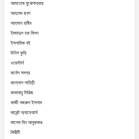
আশুতোষ মুখোপাধ্যায়
আহমেদ ছফা
আহসান হাবীব
ইমদাদুল হক মিলন
ইসলামিক বই
উনিশ কুড়ি
ওয়েস্টার্ন
কর্নেল সমগ্র
কল্লোল লাহিড়ী
কাকাবাবু সিরিজ
কাজী নজরুল ইসলাম
কারেন্ট অ্যাফেয়ার্স
কাসেম বিন আবুবাকার
কিরীটি