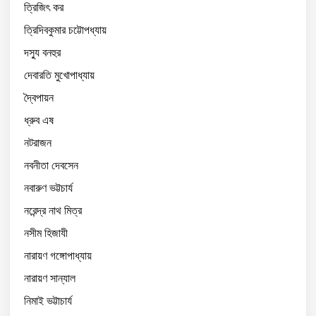
ত্রিজিৎ কর
ত্রিদিবকুমার চট্টোপধ্যায়
দস্যু বনহুর
দেবারতি মুখোপাধ্যায়
দ্বৈপায়ন
ধ্রুব এষ
নটরাজন
নবনীতা দেবসেন
নবারুণ ভট্টচার্য
নরেন্দ্র নাথ মিত্র
নসীম হিজাযী
নারায়ণ গঙ্গোপাধ্যায়
নারায়ণ সান্যাল
নিমাই ভট্টাচার্য