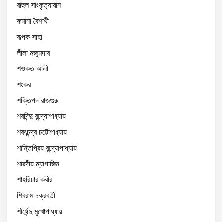
রাহুল সাংকৃত্যায়ান
রুমানা বৈশাখী
রূপক সাহা
লীলা মজুমদার
শওকত আলী
শংকর
শক্তিপদ রাজগুরু
শরদিন্দু বন্দ্যোপাধ্যায়
শরৎচন্দ্র চট্টোপাধ্যায়
শান্তিপ্রিয় বন্দ্যোপাধ্যায়
শারদীয় ম্যাগাজিন
শাহরিয়ার কবীর
শিবরাম চক্রবর্তী
শীর্ষেন্দু মুখোপাধ্যায়