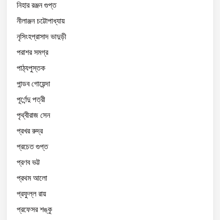
নিহার রঞ্জন গুপ্ত
নীলাঞ্জন চট্টোপাধ্যায়
নৃসিংহপ্রাসাদ ভাদুড়ী
পরাশর সমগ্র
পাঠ্যপুস্তক
পান্ডব গোয়েন্দা
পূর্ণেন্দু পত্রী
পৃথ্বীরাজ সেন
প্রখর রুদ্র
প্রচেত গুপ্ত
প্রণব ভট্ট
প্রথম আলো
প্রফুল্ল রায়
প্রফেসর শঙ্কু