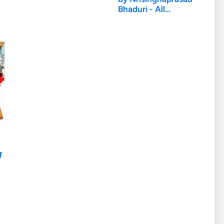
Bhaduri - All…
f