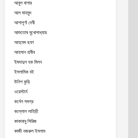
আবুল বাশার
আল মাহমুদ
আশাপূর্ণা দেবী
আশুতোষ মুখোপাধ্যায়
আহমেদ ছফা
আহসান হাবীব
ইমদাদুল হক মিলন
ইসলামিক বই
উনিশ কুড়ি
ওয়েস্টার্ন
কর্নেল সমগ্র
কল্লোল লাহিড়ী
কাকাবাবু সিরিজ
কাজী নজরুল ইসলাম