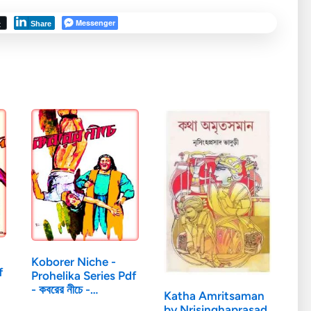
Messenger
t
Share
Koborer Niche -
f
Prohelika Series Pdf
- কবরের নীচে -…
Katha Amritsaman
by Nrisinghaprasad