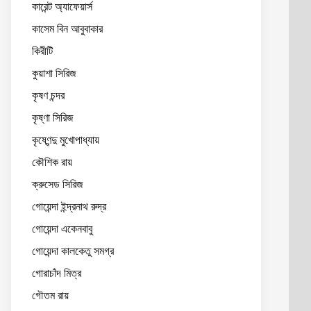
কারেন্ট অ্যাফেয়ার্স
কাসেম বিন আবুবাকার
কিরীটি
কুয়াশা সিরিজ
কৃষণ চন্দর
কৃষ্ণা সিরিজ
কৃষ্ণেন্দু মুখোপাধ্যায়
কৌশিক রায়
ক্রুসেড সিরিজ
গোয়েন্দা ইন্দ্রনাথ রুদ্র
গোয়েন্দা একেনবাবু
গোয়েন্দা কালকেতু সমগ্র
গোরাচাঁদ মিত্র
গৌতম রায়