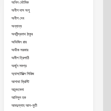
অনিল ভৌমিক
অনীশ দাস অপু
অনীশ দেব
অন্যান্য
অবনীন্দ্রনাথ ঠাকুর
অভিজিৎ রায়
অভীক সরকার
অমীশ ত্রিপাঠি
অর্জুন সমগ্র
অ্যাসটেরিক্স সিরিজ
আগাথা ক্রিস্টি
আনন্দমেলা
আনিসুল হক
আবদুল্লাহ আল-মুতী