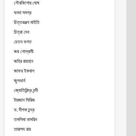
গৌরকিশোর ঘোষ
ঘনদা সমগ্র
চিত্তরঞ্জন মাইতি
চিত্রা দেব
চেতন ভগত
জয় গোস্বামী
জহির রায়হান
জাফর ইকবাল
জুলভার্ন
জ্যোতিরিন্দ্র নন্দী
টারজান সিরিজ
ড. দীপক চন্দ্র
তসলিমা নাসরিন
তারাপদ রায়