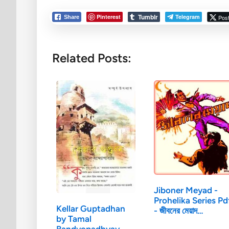
Tumblr
Pinterest
Telegram
Pos
Share
Related Posts:
Jiboner Meyad -
Prohelika Series Pd
Kellar Guptadhan
- জীবনের মেয়াদ…
by Tamal
Bandyopadhyay -