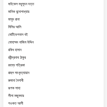
মাইকেল মধুসূদন দত্ত
মানিক বন্দোপাধ্যায়
মাসুদ রানা
মিসির আলি
মোটিভেশনাল বই
মোহাম্মদ নাজিম উদ্দিন
রকিব হাসান
রবীন্দ্রনাথ ঠাকুর
রহস্য পত্রিকা
রাহুল সাংকৃত্যায়ান
রুমানা বৈশাখী
রূপক সাহা
লীলা মজুমদার
শওকত আলী