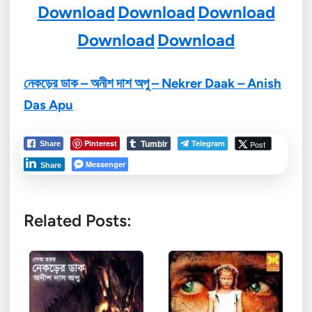
Download
Download
Download
Download
Download
নেকড়ের ডাক –
অনীশ দাশ অপু – Nekrer Daak – Anish
Das Apu
Tumblr
Pinterest
Telegram
Post
Share
Messenger
Share
Related Posts: