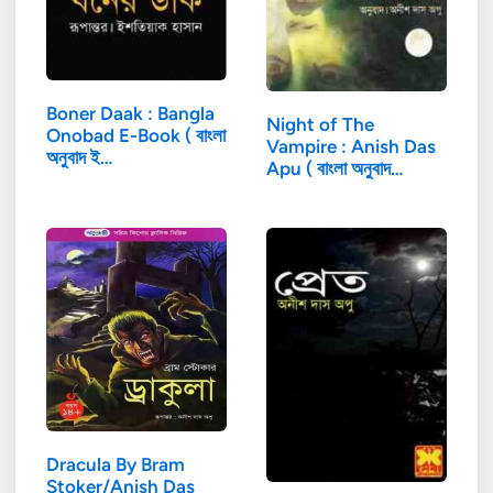
Boner Daak : Bangla
Night of The
Onobad E-Book ( বাংলা
Vampire : Anish Das
অনুবাদ ই…
Apu ( বাংলা অনুবাদ…
Dracula By Bram
Stoker/Anish Das