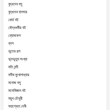
বুদ্ধদেব বসু
বুদ্ধদেব হালদার
বোর্ড বই
বৌদ্ধধর্মীয় বই
ব্যোমকেশ
ব্লগ
ভুতের গল্প
ভূতভুতুম সংখ্যা
মতি নন্দী
মনীষ মুখোপাধ্যায়
মনোজ বসু
মনোবিজ্ঞান বই
ময়ুখ চৌধুরী
মহাশ্বেতা দেবী