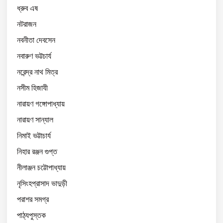
ধ্রুব এষ
নটরাজন
নবনীতা দেবসেন
নবারুণ ভট্টচার্য
নরেন্দ্র নাথ মিত্র
নসীম হিজাযী
নারায়ণ গঙ্গোপাধ্যায়
নারায়ণ সান্যাল
নিমাই ভট্টাচার্য
নিহার রঞ্জন গুপ্ত
নীলাঞ্জন চট্টোপাধ্যায়
নৃসিংহপ্রাসাদ ভাদুড়ী
পরাশর সমগ্র
পাঠ্যপুস্তক