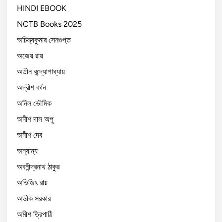
HINDI EBOOK
NCTB Books 2025
অচিন্ত্যকুমার সেনগুপ্ত
অজেয় রায়
অতীন বন্দ্যোপাধ্যায়
অদ্রীশ বর্ধন
অনিল ভৌমিক
অনীশ দাস অপু
অনীশ দেব
অন্যান্য
অবনীন্দ্রনাথ ঠাকুর
অভিজিৎ রায়
অভীক সরকার
অমীশ ত্রিপাঠি