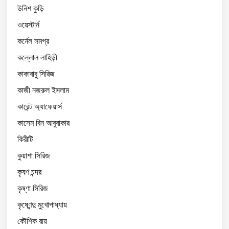
উনিশ কুড়ি
ওয়েস্টার্ন
কর্নেল সমগ্র
কল্লোল লাহিড়ী
কাকাবাবু সিরিজ
কাজী নজরুল ইসলাম
কারেন্ট অ্যাফেয়ার্স
কাসেম বিন আবুবাকার
কিরীটি
কুয়াশা সিরিজ
কৃষণ চন্দর
কৃষ্ণা সিরিজ
কৃষ্ণেন্দু মুখোপাধ্যায়
কৌশিক রায়