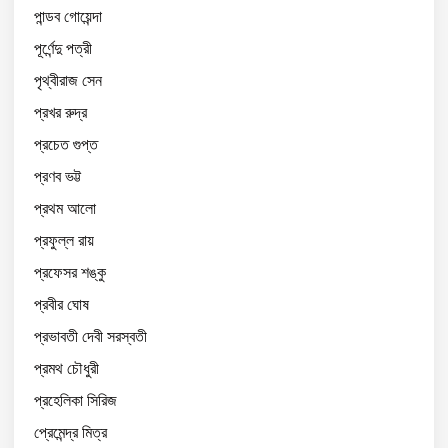
পান্ডব গোয়েন্দা
পূর্ণেন্দু পত্রী
পৃথ্বীরাজ সেন
প্রখর রুদ্র
প্রচেত গুপ্ত
প্রণব ভট্ট
প্রথম আলো
প্রফুল্ল রায়
প্রফেসর শঙ্কু
প্রবীর ঘোষ
প্রভাবতী দেবী সরস্বতী
প্রমথ চৌধুরী
প্রহেলিকা সিরিজ
প্রেমেন্দ্র মিত্র