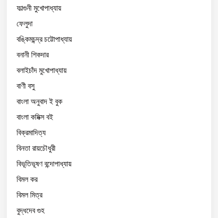
ফাল্গুনী মুখোপাধ্যায়
ফেলুদা
বঙ্কিমচন্দ্র চট্টোপাধ্যায়
বনানী শিকদার
বলাইচাঁদ মুখোপাধ্যায়
বাণী বসু
বাংলা অনুবাদ ই বুক
বাংলা কমিক্স বই
বিক্রমাদিত্য
বিনতা রায়চৌধুরী
বিভূতিভূষণ বন্দোপাধ্যায়
বিমল কর
বিমল মিত্র
বুদ্ধদেব গুহ