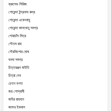
ক্রুসেড সিরিজ
গোয়েন্দা ইন্দ্রনাথ রুদ্র
গোয়েন্দা একেনবাবু
গোয়েন্দা কালকেতু সমগ্র
গোরাচাঁদ মিত্র
গৌতম রায়
গৌরকিশোর ঘোষ
ঘনদা সমগ্র
চিত্তরঞ্জন মাইতি
চিত্রা দেব
চেতন ভগত
জয় গোস্বামী
জহির রায়হান
জাফর ইকবাল