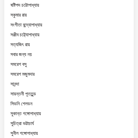
ষষ্টিপদ চট্টোপাধ্যায়
সকুমার রায়
সংগীতা বন্দ্যোপাধ্যায়
সঞ্জীব চট্ট্যোপাধ্যায়
সত্যজিৎ রায়
সবার জন্য নয়
সমরেশ বসু
সমরেশ মজুমদার
সানন্দা
সায়ন্তনী পূততুন্ড
সিডনি শেলডন
সুকান্ত গঙ্গোপাধ্যায়
সুচিত্রা ভট্টাচার্য
সুনীল গঙ্গোপাধ্যায়