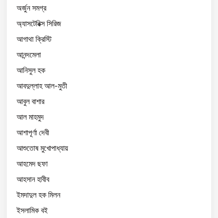
অর্জুন সমগ্র
অ্যাসটেরিক্স সিরিজ
আগাথা ক্রিস্টি
আনন্দমেলা
আনিসুল হক
আবদুল্লাহ আল-মুতী
আবুল বাশার
আল মাহমুদ
আশাপূর্ণা দেবী
আশুতোষ মুখোপাধ্যায়
আহমেদ ছফা
আহসান হাবীব
ইমদাদুল হক মিলন
ইসলামিক বই