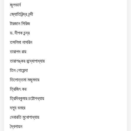
জুলভার্ন
জ্যোতিরিন্দ্র নন্দী
টারজান সিরিজ
ড. দীপক চন্দ্র
তসলিমা নাসরিন
তারাপদ রায়
তারাশঙ্কর বন্দ্যোপাধ্যায়
তিন গোয়েন্দা
তিলোত্তমা মজুমদার
ত্রিজিৎ কর
ত্রিদিবকুমার চট্টোপধ্যায়
দস্যু বনহুর
দেবারতি মুখোপাধ্যায়
দ্বৈপায়ন