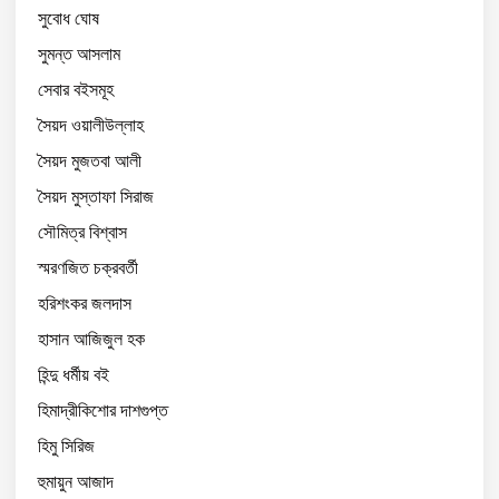
সুবোধ ঘোষ
সুমন্ত আসলাম
সেবার বইসমূহ
সৈয়দ ওয়ালীউল্লাহ
সৈয়দ মুজতবা আলী
সৈয়দ মুস্তাফা সিরাজ
সৌমিত্র বিশ্বাস
স্মরণজিত চক্রবর্তী
হরিশংকর জলদাস
হাসান আজিজুল হক
হিন্দু ধর্মীয় বই
হিমাদ্রীকিশোর দাশগুপ্ত
হিমু সিরিজ
হুমায়ুন আজাদ