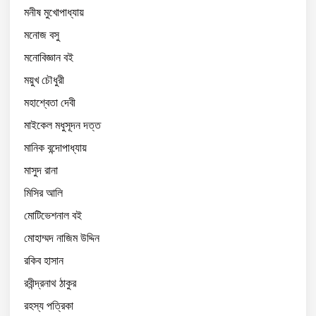
মনীষ মুখোপাধ্যায়
মনোজ বসু
মনোবিজ্ঞান বই
ময়ুখ চৌধুরী
মহাশ্বেতা দেবী
মাইকেল মধুসূদন দত্ত
মানিক বন্দোপাধ্যায়
মাসুদ রানা
মিসির আলি
মোটিভেশনাল বই
মোহাম্মদ নাজিম উদ্দিন
রকিব হাসান
রবীন্দ্রনাথ ঠাকুর
রহস্য পত্রিকা