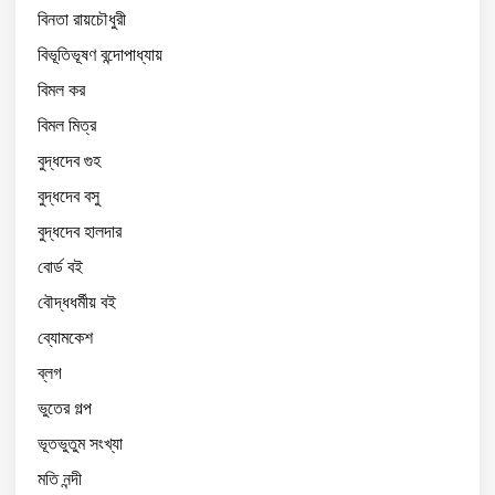
বিনতা রায়চৌধুরী
বিভূতিভূষণ বন্দোপাধ্যায়
বিমল কর
বিমল মিত্র
বুদ্ধদেব গুহ
বুদ্ধদেব বসু
বুদ্ধদেব হালদার
বোর্ড বই
বৌদ্ধধর্মীয় বই
ব্যোমকেশ
ব্লগ
ভুতের গল্প
ভূতভুতুম সংখ্যা
মতি নন্দী