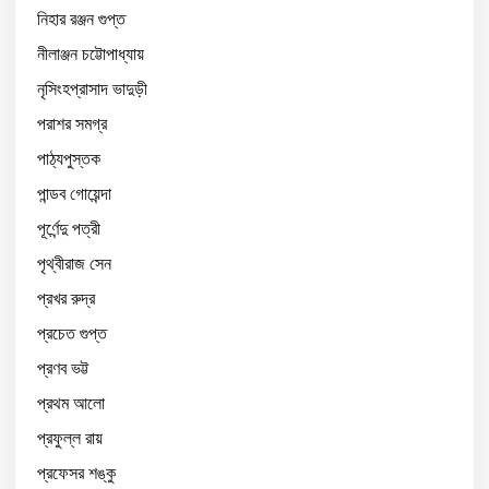
নিহার রঞ্জন গুপ্ত
নীলাঞ্জন চট্টোপাধ্যায়
নৃসিংহপ্রাসাদ ভাদুড়ী
পরাশর সমগ্র
পাঠ্যপুস্তক
পান্ডব গোয়েন্দা
পূর্ণেন্দু পত্রী
পৃথ্বীরাজ সেন
প্রখর রুদ্র
প্রচেত গুপ্ত
প্রণব ভট্ট
প্রথম আলো
প্রফুল্ল রায়
প্রফেসর শঙ্কু