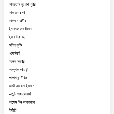
আশুতোষ মুখোপাধ্যায়
আহমেদ ছফা
আহসান হাবীব
ইমদাদুল হক মিলন
ইসলামিক বই
উনিশ কুড়ি
ওয়েস্টার্ন
কর্নেল সমগ্র
কল্লোল লাহিড়ী
কাকাবাবু সিরিজ
কাজী নজরুল ইসলাম
কারেন্ট অ্যাফেয়ার্স
কাসেম বিন আবুবাকার
কিরীটি