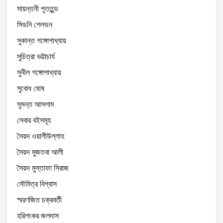
সায়ন্তনী পূততুন্ড
সিডনি শেলডন
সুকান্ত গঙ্গোপাধ্যায়
সুচিত্রা ভট্টাচার্য
সুনীল গঙ্গোপাধ্যায়
সুবোধ ঘোষ
সুমন্ত আসলাম
সেবার বইসমূহ
সৈয়দ ওয়ালীউল্লাহ
সৈয়দ মুজতবা আলী
সৈয়দ মুস্তাফা সিরাজ
সৌমিত্র বিশ্বাস
স্মরণজিত চক্রবর্তী
হরিশংকর জলদাস