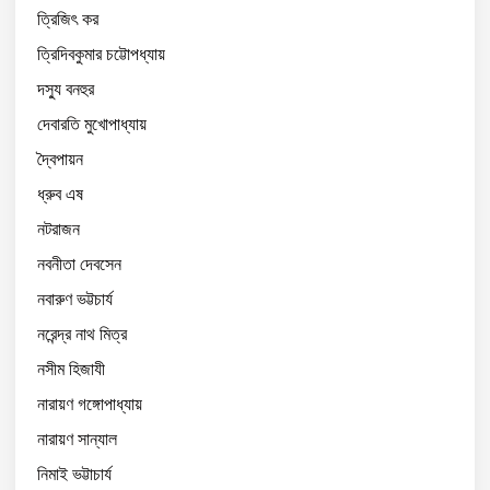
ত্রিজিৎ কর
ত্রিদিবকুমার চট্টোপধ্যায়
দস্যু বনহুর
দেবারতি মুখোপাধ্যায়
দ্বৈপায়ন
ধ্রুব এষ
নটরাজন
নবনীতা দেবসেন
নবারুণ ভট্টচার্য
নরেন্দ্র নাথ মিত্র
নসীম হিজাযী
নারায়ণ গঙ্গোপাধ্যায়
নারায়ণ সান্যাল
নিমাই ভট্টাচার্য