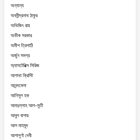
অন্যান্য
অবনীন্দ্রনাথ ঠাকুর
অভিজিৎ রায়
অভীক সরকার
অমীশ ত্রিপাঠি
অর্জুন সমগ্র
অ্যাসটেরিক্স সিরিজ
আগাথা ক্রিস্টি
আনন্দমেলা
আনিসুল হক
আবদুল্লাহ আল-মুতী
আবুল বাশার
আল মাহমুদ
আশাপূর্ণা দেবী