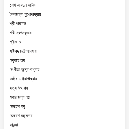
শেখ আবদুল হাকিম
শৈলজানন্দ মুখোপাধ্যায়
শ্রী পারাবত
শ্রী স্বপনকুমার
শ্রীজাত
ষষ্টিপদ চট্টোপাধ্যায়
সকুমার রায়
সংগীতা বন্দ্যোপাধ্যায়
সঞ্জীব চট্ট্যোপাধ্যায়
সত্যজিৎ রায়
সবার জন্য নয়
সমরেশ বসু
সমরেশ মজুমদার
সানন্দা