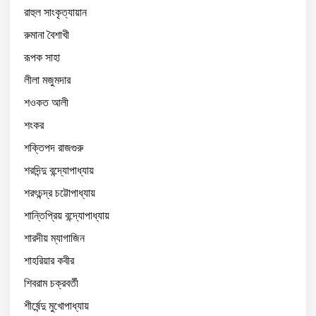
রাহুল সাংকৃত্যায়ান
রুমানা বৈশাখী
রূপক সাহা
লীলা মজুমদার
শওকত আলী
শংকর
শক্তিপদ রাজগুরু
শরদিন্দু বন্দ্যোপাধ্যায়
শরৎচন্দ্র চট্টোপাধ্যায়
শান্তিপ্রিয় বন্দ্যোপাধ্যায়
শারদীয় ম্যাগাজিন
শাহরিয়ার কবীর
শিবরাম চক্রবর্তী
শীর্ষেন্দু মুখোপাধ্যায়