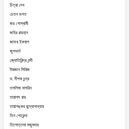
চিত্রা দেব
চেতন ভগত
জয় গোস্বামী
জহির রায়হান
জাফর ইকবাল
জুলভার্ন
জ্যোতিরিন্দ্র নন্দী
টারজান সিরিজ
ড. দীপক চন্দ্র
তসলিমা নাসরিন
তারাপদ রায়
তারাশঙ্কর বন্দ্যোপাধ্যায়
তিন গোয়েন্দা
তিলোত্তমা মজুমদার