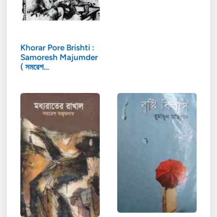
Khorar Pore Brishti :
Samoresh Majumder
( সমরেশ…