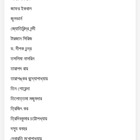
জাফর ইকবাল
জুলভার্ন
জ্যোতিরিন্দ্র নন্দী
টারজান সিরিজ
ড. দীপক চন্দ্র
তসলিমা নাসরিন
তারাপদ রায়
তারাশঙ্কর বন্দ্যোপাধ্যায়
তিন গোয়েন্দা
তিলোত্তমা মজুমদার
ত্রিজিৎ কর
ত্রিদিবকুমার চট্টোপধ্যায়
দস্যু বনহুর
দেবারতি মুখোপাধ্যায়