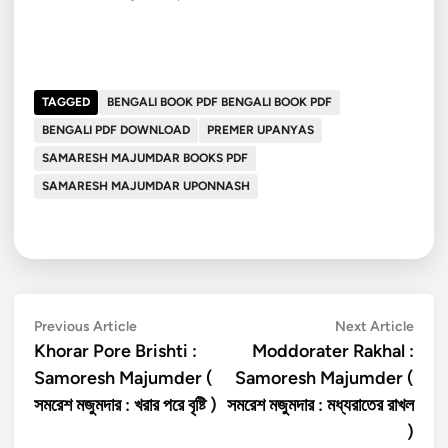
বৃষ্টি…
TAGGED
BENGALI BOOK PDF BENGALI BOOK PDF
BENGALI PDF DOWNLOAD
PREMER UPANYAS
SAMARESH MAJUMDAR BOOKS PDF
SAMARESH MAJUMDAR UPONNASH
Post
Previous
Next
Previous Article
Next Article
article:
artic
Khorar Pore Brishti :
Moddorater Rakhal :
navigation
Samoresh Majumder (
Samoresh Majumder (
সমরেশ মজুমদার : খরার পরে বৃষ্টি )
সমরেশ মজুমদার : মধ্যরাতের রাখল
)