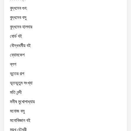
বুদ্ধদেব গুহ
বুদ্ধদেব বসু
বুদ্ধদেব হালদার
বোর্ড বই
বৌদ্ধধর্মীয় বই
ব্যোমকেশ
ব্লগ
ভুতের গল্প
ভূতভুতুম সংখ্যা
মতি নন্দী
মনীষ মুখোপাধ্যায়
মনোজ বসু
মনোবিজ্ঞান বই
ময়ুখ চৌধুরী