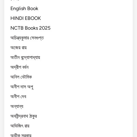
English Book
HINDI EBOOK
NCTB Books 2025
অচিন্ত্যকুমার সেনগুপ্ত
অজেয় রায়
অতীন বন্দ্যোপাধ্যায়
অদ্রীশ বর্ধন
অনিল ভৌমিক
অনীশ দাস অপু
অনীশ দেব
অন্যান্য
অবনীন্দ্রনাথ ঠাকুর
অভিজিৎ রায়
অভীক সরকার