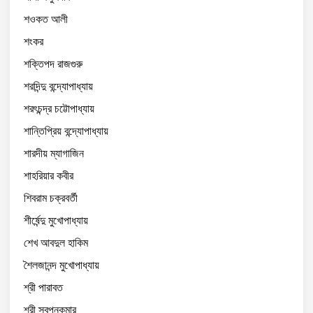
শওকত আলী
শংকর
শক্তিপদ রাজগুরু
শরদিন্দু বন্দ্যোপাধ্যায়
শরৎচন্দ্র চট্টোপাধ্যায়
শান্তিপ্রিয় বন্দ্যোপাধ্যায়
শারদীয় ম্যাগাজিন
শাহরিয়ার কবীর
শিবরাম চক্রবর্তী
শীর্ষেন্দু মুখোপাধ্যায়
শেখ আবদুল হাকিম
শৈলজানন্দ মুখোপাধ্যায়
শ্রী পারাবত
শ্রী স্বপনকুমার