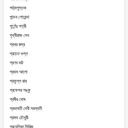
পাঠ্যপুস্তক
পান্ডব গোয়েন্দা
পূর্ণেন্দু পত্রী
পৃথ্বীরাজ সেন
প্রখর রুদ্র
প্রচেত গুপ্ত
প্রণব ভট্ট
প্রথম আলো
প্রফুল্ল রায়
প্রফেসর শঙ্কু
প্রবীর ঘোষ
প্রভাবতী দেবী সরস্বতী
প্রমথ চৌধুরী
প্রহেলিকা সিরিজ