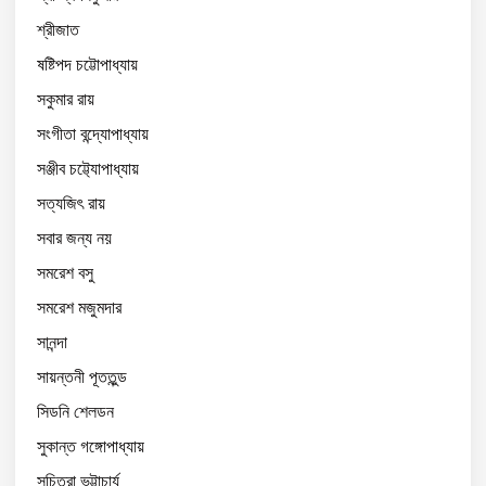
শ্রীজাত
ষষ্টিপদ চট্টোপাধ্যায়
সকুমার রায়
সংগীতা বন্দ্যোপাধ্যায়
সঞ্জীব চট্ট্যোপাধ্যায়
সত্যজিৎ রায়
সবার জন্য নয়
সমরেশ বসু
সমরেশ মজুমদার
সানন্দা
সায়ন্তনী পূততুন্ড
সিডনি শেলডন
সুকান্ত গঙ্গোপাধ্যায়
সুচিত্রা ভট্টাচার্য