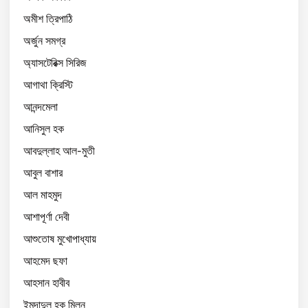
অমীশ ত্রিপাঠি
অর্জুন সমগ্র
অ্যাসটেরিক্স সিরিজ
আগাথা ক্রিস্টি
আনন্দমেলা
আনিসুল হক
আবদুল্লাহ আল-মুতী
আবুল বাশার
আল মাহমুদ
আশাপূর্ণা দেবী
আশুতোষ মুখোপাধ্যায়
আহমেদ ছফা
আহসান হাবীব
ইমদাদুল হক মিলন