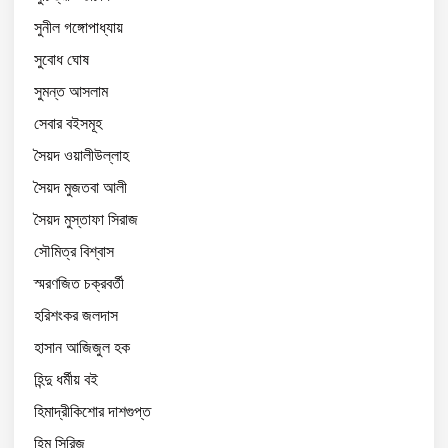
সুনীল গঙ্গোপাধ্যায়
সুবোধ ঘোষ
সুমন্ত আসলাম
সেবার বইসমূহ
সৈয়দ ওয়ালীউল্লাহ
সৈয়দ মুজতবা আলী
সৈয়দ মুস্তাফা সিরাজ
সৌমিত্র বিশ্বাস
স্মরণজিত চক্রবর্তী
হরিশংকর জলদাস
হাসান আজিজুল হক
হিন্দু ধর্মীয় বই
হিমাদ্রীকিশোর দাশগুপ্ত
হিমু সিরিজ