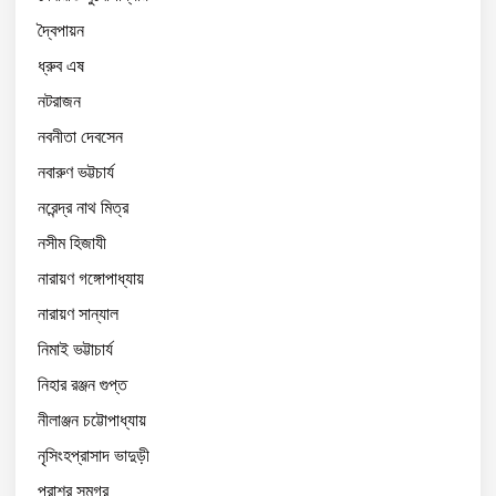
দ্বৈপায়ন
ধ্রুব এষ
নটরাজন
নবনীতা দেবসেন
নবারুণ ভট্টচার্য
নরেন্দ্র নাথ মিত্র
নসীম হিজাযী
নারায়ণ গঙ্গোপাধ্যায়
নারায়ণ সান্যাল
নিমাই ভট্টাচার্য
নিহার রঞ্জন গুপ্ত
নীলাঞ্জন চট্টোপাধ্যায়
নৃসিংহপ্রাসাদ ভাদুড়ী
পরাশর সমগ্র