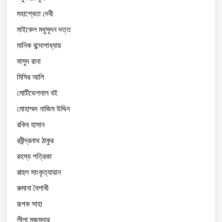
মহাশ্বেতা দেবী
মাইকেল মধুসূদন দত্ত
মানিক বন্দোপাধ্যায়
মাসুদ রানা
মিসির আলি
মোটিভেশনাল বই
মোহাম্মদ নাজিম উদ্দিন
রকিব হাসান
রবীন্দ্রনাথ ঠাকুর
রহস্য পত্রিকা
রাহুল সাংকৃত্যায়ান
রুমানা বৈশাখী
রূপক সাহা
লীলা মজুমদার