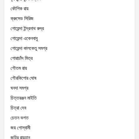
কৌশিক রায়
ক্রুসেড সিরিজ
গোয়েন্দা ইন্দ্রনাথ রুদ্র
গোয়েন্দা একেনবাবু
গোয়েন্দা কালকেতু সমগ্র
গোরাচাঁদ মিত্র
গৌতম রায়
গৌরকিশোর ঘোষ
ঘনদা সমগ্র
চিত্তরঞ্জন মাইতি
চিত্রা দেব
চেতন ভগত
জয় গোস্বামী
জহির রায়হান