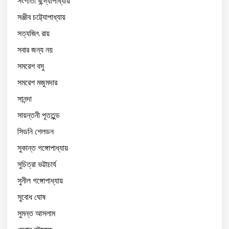
সংগীতা বন্দ্যোপাধ্যায়
সঞ্জীব চট্ট্যোপাধ্যায়
সত্যজিৎ রায়
সবার জন্য নয়
সমরেশ বসু
সমরেশ মজুমদার
সানন্দা
সায়ন্তনী পূততুন্ড
সিডনি শেলডন
সুকান্ত গঙ্গোপাধ্যায়
সুচিত্রা ভট্টাচার্য
সুনীল গঙ্গোপাধ্যায়
সুবোধ ঘোষ
সুমন্ত আসলাম