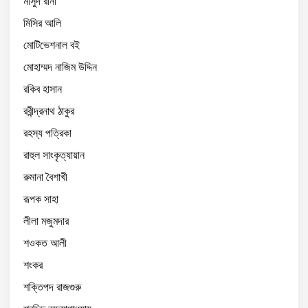
মাসুদ রানা
মিসির আলি
মোটিভেশনাল বই
মোহাম্মদ নাজিম উদ্দিন
রকিব হাসান
রবীন্দ্রনাথ ঠাকুর
রহস্য পত্রিকা
রাহুল সাংকৃত্যায়ান
রুমানা বৈশাখী
রূপক সাহা
লীলা মজুমদার
শওকত আলী
শংকর
শক্তিপদ রাজগুরু