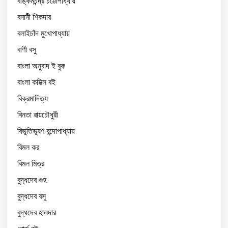
বঙ্কিমচন্দ্র চট্টোপাধ্যায়
বনানী শিকদার
বলাইচাঁদ মুখোপাধ্যায়
বাণী বসু
বাংলা অনুবাদ ই বুক
বাংলা কমিক্স বই
বিক্রমাদিত্য
বিনতা রায়চৌধুরী
বিভূতিভূষণ বন্দোপাধ্যায়
বিমল কর
বিমল মিত্র
বুদ্ধদেব গুহ
বুদ্ধদেব বসু
বুদ্ধদেব হালদার