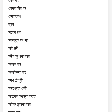
বোর্ড বই
বৌদ্ধধর্মীয় বই
ব্যোমকেশ
ব্লগ
ভুতের গল্প
ভূতভুতুম সংখ্যা
মতি নন্দী
মনীষ মুখোপাধ্যায়
মনোজ বসু
মনোবিজ্ঞান বই
ময়ুখ চৌধুরী
মহাশ্বেতা দেবী
মাইকেল মধুসূদন দত্ত
মানিক বন্দোপাধ্যায়