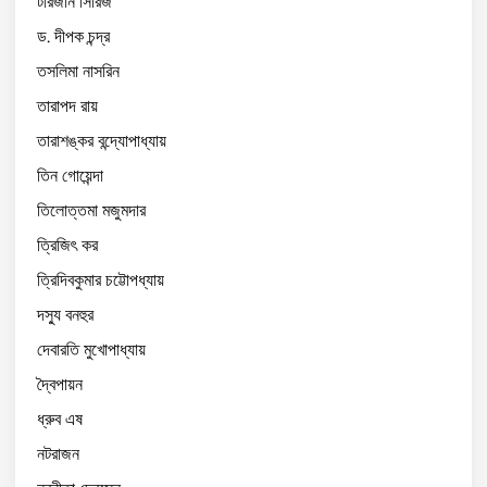
টারজান সিরিজ
ড. দীপক চন্দ্র
তসলিমা নাসরিন
তারাপদ রায়
তারাশঙ্কর বন্দ্যোপাধ্যায়
তিন গোয়েন্দা
তিলোত্তমা মজুমদার
ত্রিজিৎ কর
ত্রিদিবকুমার চট্টোপধ্যায়
দস্যু বনহুর
দেবারতি মুখোপাধ্যায়
দ্বৈপায়ন
ধ্রুব এষ
নটরাজন