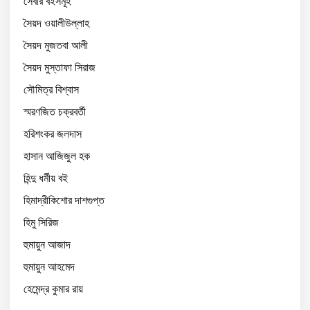
সেবার বইসমূহ
সৈয়দ ওয়ালীউল্লাহ
সৈয়দ মুজতবা আলী
সৈয়দ মুস্তাফা সিরাজ
সৌমিত্র বিশ্বাস
স্মরণজিত চক্রবর্তী
হরিশংকর জলদাস
হাসান আজিজুল হক
হিন্দু ধর্মীয় বই
হিমাদ্রীকিশোর দাশগুপ্ত
হিমু সিরিজ
হুমায়ুন আজাদ
হুমায়ুন আহমেদ
হেমেন্দ্র কুমার রায়