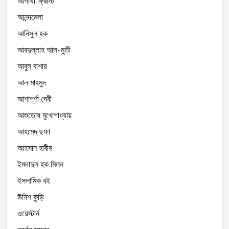
আগাথা ক্রিস্টি
আনন্দমেলা
আনিসুল হক
আবদুল্লাহ আল-মুতী
আবুল বাশার
আল মাহমুদ
আশাপূর্ণা দেবী
আশুতোষ মুখোপাধ্যায়
আহমেদ ছফা
আহসান হাবীব
ইমদাদুল হক মিলন
ইসলামিক বই
উনিশ কুড়ি
ওয়েস্টার্ন