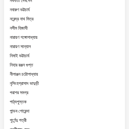
নবনীতা দেবসেন
নবারুণ ভট্টচার্য
নরেন্দ্র নাথ মিত্র
নসীম হিজাযী
নারায়ণ গঙ্গোপাধ্যায়
নারায়ণ সান্যাল
নিমাই ভট্টাচার্য
নিহার রঞ্জন গুপ্ত
নীলাঞ্জন চট্টোপাধ্যায়
নৃসিংহপ্রাসাদ ভাদুড়ী
পরাশর সমগ্র
পাঠ্যপুস্তক
পান্ডব গোয়েন্দা
পূর্ণেন্দু পত্রী