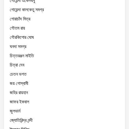
গোয়েন্দা একেনবাবু
গোয়েন্দা কালকেতু সমগ্র
গোরাচাঁদ মিত্র
গৌতম রায়
গৌরকিশোর ঘোষ
ঘনদা সমগ্র
চিত্তরঞ্জন মাইতি
চিত্রা দেব
চেতন ভগত
জয় গোস্বামী
জহির রায়হান
জাফর ইকবাল
জুলভার্ন
জ্যোতিরিন্দ্র নন্দী