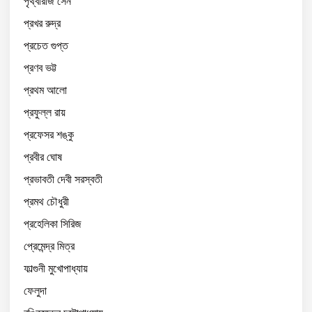
পৃথ্বীরাজ সেন
প্রখর রুদ্র
প্রচেত গুপ্ত
প্রণব ভট্ট
প্রথম আলো
প্রফুল্ল রায়
প্রফেসর শঙ্কু
প্রবীর ঘোষ
প্রভাবতী দেবী সরস্বতী
প্রমথ চৌধুরী
প্রহেলিকা সিরিজ
প্রেমেন্দ্র মিত্র
ফাল্গুনী মুখোপাধ্যায়
ফেলুদা