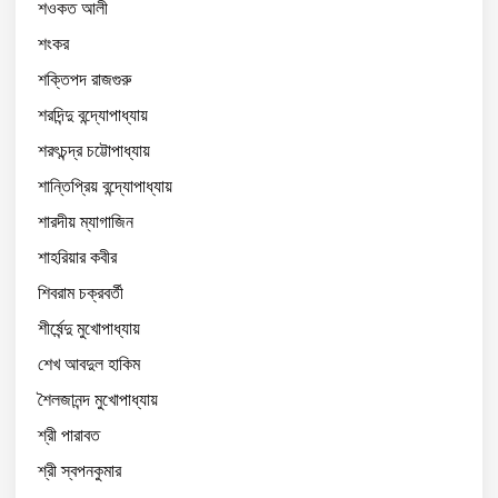
শওকত আলী
শংকর
শক্তিপদ রাজগুরু
শরদিন্দু বন্দ্যোপাধ্যায়
শরৎচন্দ্র চট্টোপাধ্যায়
শান্তিপ্রিয় বন্দ্যোপাধ্যায়
শারদীয় ম্যাগাজিন
শাহরিয়ার কবীর
শিবরাম চক্রবর্তী
শীর্ষেন্দু মুখোপাধ্যায়
শেখ আবদুল হাকিম
শৈলজানন্দ মুখোপাধ্যায়
শ্রী পারাবত
শ্রী স্বপনকুমার