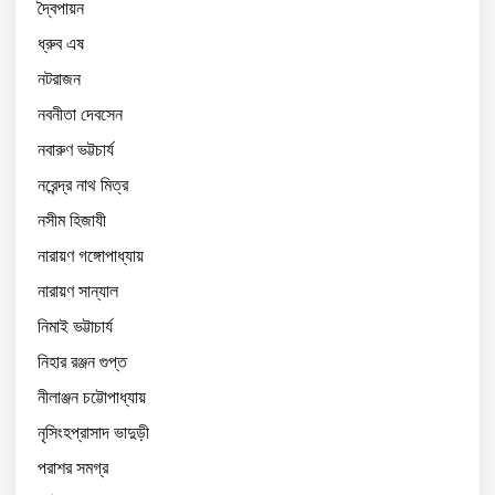
দ্বৈপায়ন
ধ্রুব এষ
নটরাজন
নবনীতা দেবসেন
নবারুণ ভট্টচার্য
নরেন্দ্র নাথ মিত্র
নসীম হিজাযী
নারায়ণ গঙ্গোপাধ্যায়
নারায়ণ সান্যাল
নিমাই ভট্টাচার্য
নিহার রঞ্জন গুপ্ত
নীলাঞ্জন চট্টোপাধ্যায়
নৃসিংহপ্রাসাদ ভাদুড়ী
পরাশর সমগ্র