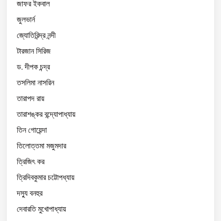
জাফর ইকবাল
জুলভার্ন
জ্যোতিরিন্দ্র নন্দী
টারজান সিরিজ
ড. দীপক চন্দ্র
তসলিমা নাসরিন
তারাপদ রায়
তারাশঙ্কর বন্দ্যোপাধ্যায়
তিন গোয়েন্দা
তিলোত্তমা মজুমদার
ত্রিজিৎ কর
ত্রিদিবকুমার চট্টোপধ্যায়
দস্যু বনহুর
দেবারতি মুখোপাধ্যায়