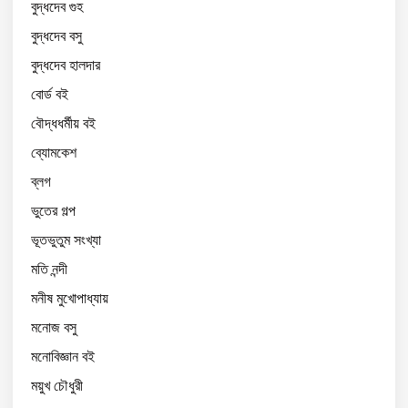
বুদ্ধদেব গুহ
বুদ্ধদেব বসু
বুদ্ধদেব হালদার
বোর্ড বই
বৌদ্ধধর্মীয় বই
ব্যোমকেশ
ব্লগ
ভুতের গল্প
ভূতভুতুম সংখ্যা
মতি নন্দী
মনীষ মুখোপাধ্যায়
মনোজ বসু
মনোবিজ্ঞান বই
ময়ুখ চৌধুরী