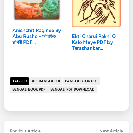
Anishchit Raginee By
Abu Rushd - অনিশ্চিত
Ekti Charui Pakhi O
রাগিনী PDF…
Kalo Meye PDF by
Tarashankar…
TAGGED
ALL BANGLA BOI
BANGLA BOOK PDF
BENGALI BOOK PDF
BENGALI PDF DOWNLOAD
Post
Previous
Next
Previous Article
Next Article