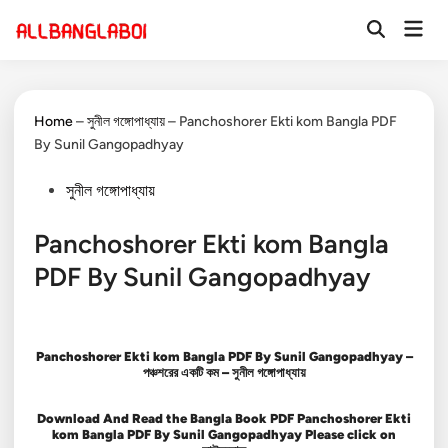
Skip
Mai
to
Open
Men
Search
content
Home
–
সুনীল গঙ্গোপাধ্যায়
–
Panchoshorer Ekti kom Bangla PDF
By Sunil Gangopadhyay
Posted
সুনীল গঙ্গোপাধ্যায়
in
Panchoshorer Ekti kom Bangla
PDF By Sunil Gangopadhyay
Panchoshorer Ekti kom Bangla PDF By Sunil Gangopadhyay –
পঞ্চশরের একটি কম – সুনীল গঙ্গোপাধ্যায়
Download And Read the Bangla Book PDF
Panchoshorer Ekti
kom
Bangla PDF By Sunil Gangopadhyay
Please click on