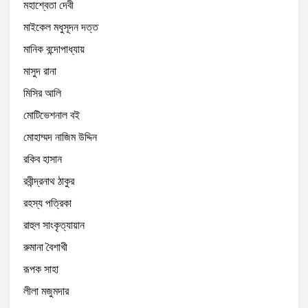
মহাশ্বেতা দেবী
মাইকেল মধুসূদন দত্ত
মানিক বন্দোপাধ্যায়
মাসুদ রানা
মিসির আলি
মোটিভেশনাল বই
মোহাম্মদ নাজিম উদ্দিন
রকিব হাসান
রবীন্দ্রনাথ ঠাকুর
রহস্য পত্রিকা
রাহুল সাংকৃত্যায়ান
রুমানা বৈশাখী
রূপক সাহা
লীলা মজুমদার