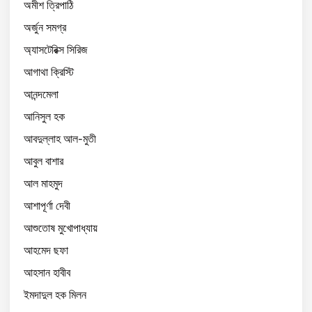
অমীশ ত্রিপাঠি
অর্জুন সমগ্র
অ্যাসটেরিক্স সিরিজ
আগাথা ক্রিস্টি
আনন্দমেলা
আনিসুল হক
আবদুল্লাহ আল-মুতী
আবুল বাশার
আল মাহমুদ
আশাপূর্ণা দেবী
আশুতোষ মুখোপাধ্যায়
আহমেদ ছফা
আহসান হাবীব
ইমদাদুল হক মিলন