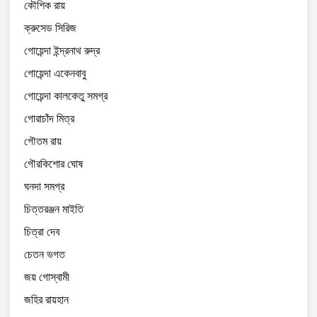
কৌশিক রায়
ক্রুসেড সিরিজ
গোয়েন্দা ইন্দ্রনাথ রুদ্র
গোয়েন্দা একেনবাবু
গোয়েন্দা কালকেতু সমগ্র
গোরাচাঁদ মিত্র
গৌতম রায়
গৌরকিশোর ঘোষ
ঘনদা সমগ্র
চিত্তরঞ্জন মাইতি
চিত্রা দেব
চেতন ভগত
জয় গোস্বামী
জহির রায়হান