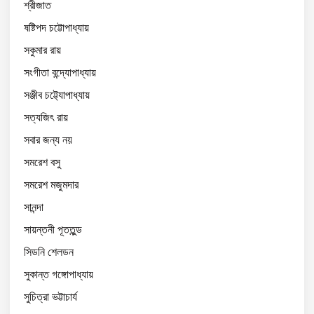
শ্রীজাত
ষষ্টিপদ চট্টোপাধ্যায়
সকুমার রায়
সংগীতা বন্দ্যোপাধ্যায়
সঞ্জীব চট্ট্যোপাধ্যায়
সত্যজিৎ রায়
সবার জন্য নয়
সমরেশ বসু
সমরেশ মজুমদার
সানন্দা
সায়ন্তনী পূততুন্ড
সিডনি শেলডন
সুকান্ত গঙ্গোপাধ্যায়
সুচিত্রা ভট্টাচার্য