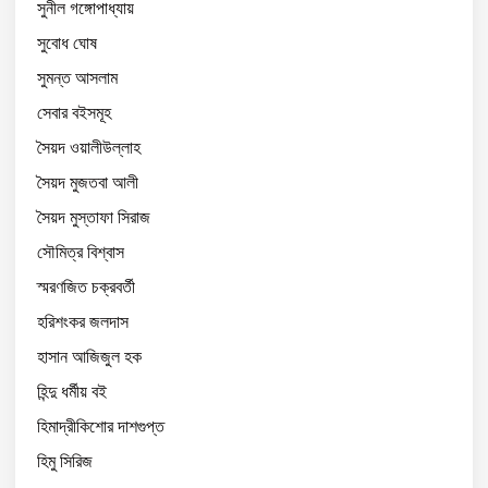
সুনীল গঙ্গোপাধ্যায়
সুবোধ ঘোষ
সুমন্ত আসলাম
সেবার বইসমূহ
সৈয়দ ওয়ালীউল্লাহ
সৈয়দ মুজতবা আলী
সৈয়দ মুস্তাফা সিরাজ
সৌমিত্র বিশ্বাস
স্মরণজিত চক্রবর্তী
হরিশংকর জলদাস
হাসান আজিজুল হক
হিন্দু ধর্মীয় বই
হিমাদ্রীকিশোর দাশগুপ্ত
হিমু সিরিজ