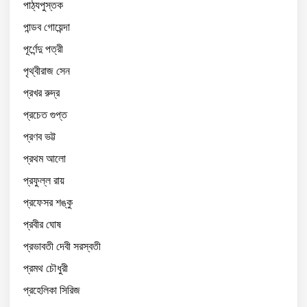
পাঠ্যপুস্তক
পান্ডব গোয়েন্দা
পূর্ণেন্দু পত্রী
পৃথ্বীরাজ সেন
প্রখর রুদ্র
প্রচেত গুপ্ত
প্রণব ভট্ট
প্রথম আলো
প্রফুল্ল রায়
প্রফেসর শঙ্কু
প্রবীর ঘোষ
প্রভাবতী দেবী সরস্বতী
প্রমথ চৌধুরী
প্রহেলিকা সিরিজ