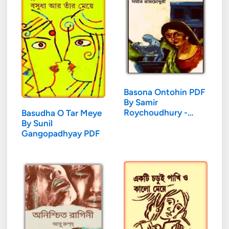
Basona Ontohin PDF
By Samir
Roychoudhury -
Basudha O Tar Meye
বাসনা…
By Sunil
Gangopadhyay PDF