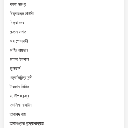
ঘনদা সমগ্র
চিত্তরঞ্জন মাইতি
চিত্রা দেব
চেতন ভগত
জয় গোস্বামী
জহির রায়হান
জাফর ইকবাল
জুলভার্ন
জ্যোতিরিন্দ্র নন্দী
টারজান সিরিজ
ড. দীপক চন্দ্র
তসলিমা নাসরিন
তারাপদ রায়
তারাশঙ্কর বন্দ্যোপাধ্যায়