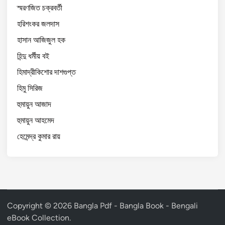
স্মরণজিত চক্রবর্তী
হরিশংকর জলদাস
হাসান আজিজুল হক
হিন্দু ধর্মীয় বই
হিমাদ্রীকিশোর দাশগুপ্ত
হিমু সিরিজ
হুমায়ুন আজাদ
হুমায়ুন আহমেদ
হেমেন্দ্র কুমার রায়
Copyright © 2026
Bangla Pdf - Bangla Book - Bengali
eBook Collection
.