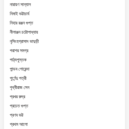
নারায়ণ সান্যাল
নিমাই ভট্টাচার্য
নিহার রঞ্জন গুপ্ত
নীলাঞ্জন চট্টোপাধ্যায়
নৃসিংহপ্রাসাদ ভাদুড়ী
পরাশর সমগ্র
পাঠ্যপুস্তক
পান্ডব গোয়েন্দা
পূর্ণেন্দু পত্রী
পৃথ্বীরাজ সেন
প্রখর রুদ্র
প্রচেত গুপ্ত
প্রণব ভট্ট
প্রথম আলো