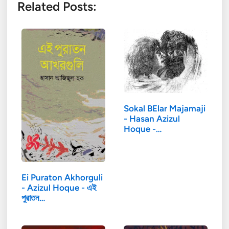
Related Posts:
Sokal BElar Majamaji
- Hasan Azizul
Hoque -…
Ei Puraton Akhorguli
- Azizul Hoque - এই
পুরাতন…