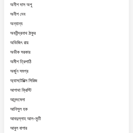
অনীশ দাস অপু
অনীশ দেব
অন্যান্য
অবনীন্দ্রনাথ ঠাকুর
অভিজিৎ রায়
অভীক সরকার
অমীশ ত্রিপাঠি
অর্জুন সমগ্র
অ্যাসটেরিক্স সিরিজ
আগাথা ক্রিস্টি
আনন্দমেলা
আনিসুল হক
আবদুল্লাহ আল-মুতী
আবুল বাশার