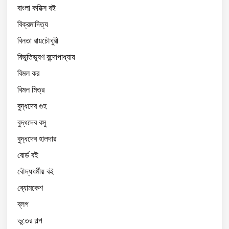
বাংলা কমিক্স বই
বিক্রমাদিত্য
বিনতা রায়চৌধুরী
বিভূতিভূষণ বন্দোপাধ্যায়
বিমল কর
বিমল মিত্র
বুদ্ধদেব গুহ
বুদ্ধদেব বসু
বুদ্ধদেব হালদার
বোর্ড বই
বৌদ্ধধর্মীয় বই
ব্যোমকেশ
ব্লগ
ভুতের গল্প