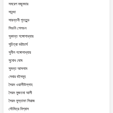
সমরেশ মজুমদার
সানন্দা
সায়ন্তনী পূততুন্ড
সিডনি শেলডন
সুকান্ত গঙ্গোপাধ্যায়
সুচিত্রা ভট্টাচার্য
সুনীল গঙ্গোপাধ্যায়
সুবোধ ঘোষ
সুমন্ত আসলাম
সেবার বইসমূহ
সৈয়দ ওয়ালীউল্লাহ
সৈয়দ মুজতবা আলী
সৈয়দ মুস্তাফা সিরাজ
সৌমিত্র বিশ্বাস