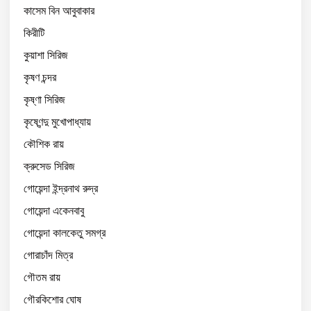
কাসেম বিন আবুবাকার
কিরীটি
কুয়াশা সিরিজ
কৃষণ চন্দর
কৃষ্ণা সিরিজ
কৃষ্ণেন্দু মুখোপাধ্যায়
কৌশিক রায়
ক্রুসেড সিরিজ
গোয়েন্দা ইন্দ্রনাথ রুদ্র
গোয়েন্দা একেনবাবু
গোয়েন্দা কালকেতু সমগ্র
গোরাচাঁদ মিত্র
গৌতম রায়
গৌরকিশোর ঘোষ