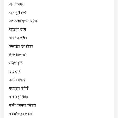
আল মাহমুদ
আশাপূর্ণা দেবী
আশুতোষ মুখোপাধ্যায়
আহমেদ ছফা
আহসান হাবীব
ইমদাদুল হক মিলন
ইসলামিক বই
উনিশ কুড়ি
ওয়েস্টার্ন
কর্নেল সমগ্র
কল্লোল লাহিড়ী
কাকাবাবু সিরিজ
কাজী নজরুল ইসলাম
কারেন্ট অ্যাফেয়ার্স