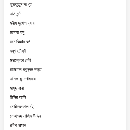
ভূতভুতুম সংখ্যা
মতি নন্দী
মনীষ মুখোপাধ্যায়
মনোজ বসু
মনোবিজ্ঞান বই
ময়ুখ চৌধুরী
মহাশ্বেতা দেবী
মাইকেল মধুসূদন দত্ত
মানিক বন্দোপাধ্যায়
মাসুদ রানা
মিসির আলি
মোটিভেশনাল বই
মোহাম্মদ নাজিম উদ্দিন
রকিব হাসান