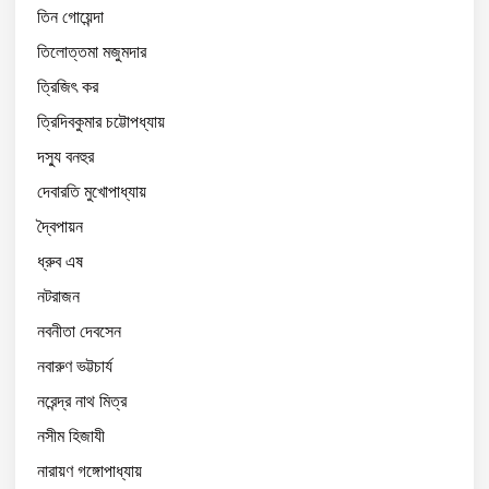
তিন গোয়েন্দা
তিলোত্তমা মজুমদার
ত্রিজিৎ কর
ত্রিদিবকুমার চট্টোপধ্যায়
দস্যু বনহুর
দেবারতি মুখোপাধ্যায়
দ্বৈপায়ন
ধ্রুব এষ
নটরাজন
নবনীতা দেবসেন
নবারুণ ভট্টচার্য
নরেন্দ্র নাথ মিত্র
নসীম হিজাযী
নারায়ণ গঙ্গোপাধ্যায়