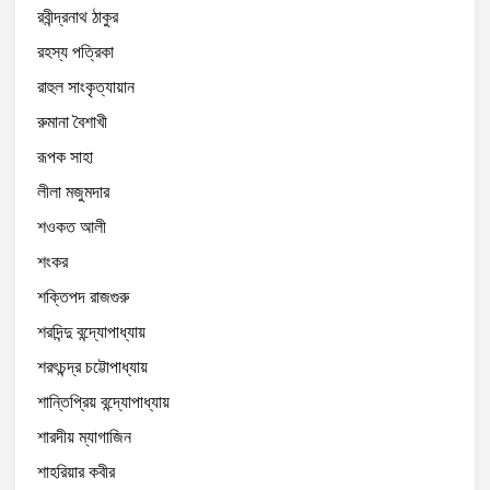
রবীন্দ্রনাথ ঠাকুর
রহস্য পত্রিকা
রাহুল সাংকৃত্যায়ান
রুমানা বৈশাখী
রূপক সাহা
লীলা মজুমদার
শওকত আলী
শংকর
শক্তিপদ রাজগুরু
শরদিন্দু বন্দ্যোপাধ্যায়
শরৎচন্দ্র চট্টোপাধ্যায়
শান্তিপ্রিয় বন্দ্যোপাধ্যায়
শারদীয় ম্যাগাজিন
শাহরিয়ার কবীর