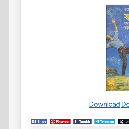
Download
Do
Tumblr
Pinterest
Telegram
Po
Share