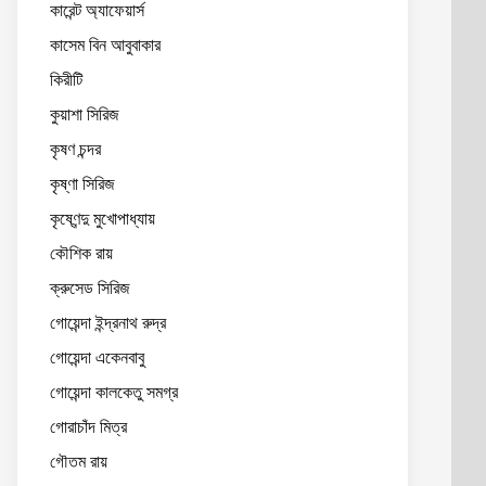
কারেন্ট অ্যাফেয়ার্স
কাসেম বিন আবুবাকার
কিরীটি
কুয়াশা সিরিজ
কৃষণ চন্দর
কৃষ্ণা সিরিজ
কৃষ্ণেন্দু মুখোপাধ্যায়
কৌশিক রায়
ক্রুসেড সিরিজ
গোয়েন্দা ইন্দ্রনাথ রুদ্র
গোয়েন্দা একেনবাবু
গোয়েন্দা কালকেতু সমগ্র
গোরাচাঁদ মিত্র
গৌতম রায়