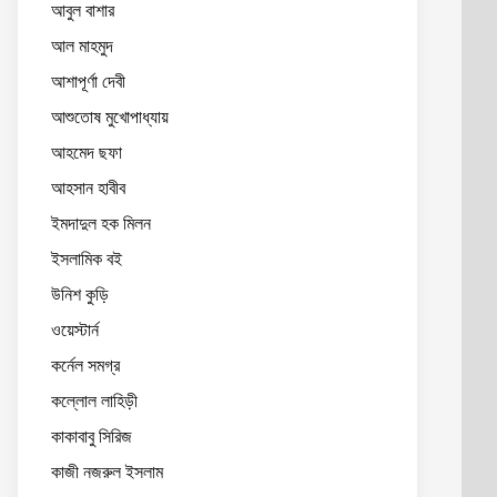
আবুল বাশার
আল মাহমুদ
আশাপূর্ণা দেবী
আশুতোষ মুখোপাধ্যায়
আহমেদ ছফা
আহসান হাবীব
ইমদাদুল হক মিলন
ইসলামিক বই
উনিশ কুড়ি
ওয়েস্টার্ন
কর্নেল সমগ্র
কল্লোল লাহিড়ী
কাকাবাবু সিরিজ
কাজী নজরুল ইসলাম