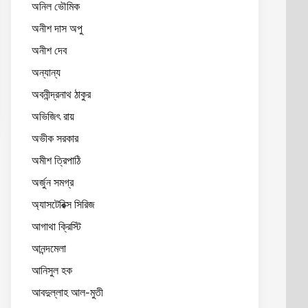
অনিল ভৌমিক
অনীশ দাস অপু
অনীশ দেব
অন্যান্য
অবনীন্দ্রনাথ ঠাকুর
অভিজিৎ রায়
অভীক সরকার
অমীশ ত্রিপাঠি
অর্জুন সমগ্র
অ্যাসটেরিক্স সিরিজ
আগাথা ক্রিস্টি
আনন্দমেলা
আনিসুল হক
আবদুল্লাহ আল-মুতী