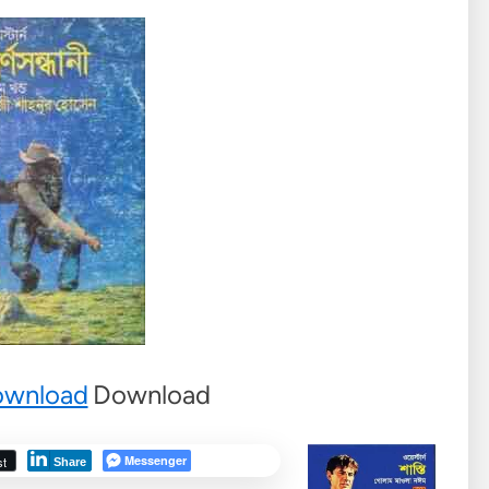
wnload
Download
Messenger
st
Share