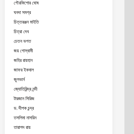
গৌরকিশোর ঘোষ
ঘনদা সমগ্র
চিত্তরঞ্জন মাইতি
চিত্রা দেব
চেতন ভগত
জয় গোস্বামী
জহির রায়হান
জাফর ইকবাল
জুলভার্ন
জ্যোতিরিন্দ্র নন্দী
টারজান সিরিজ
ড. দীপক চন্দ্র
তসলিমা নাসরিন
তারাপদ রায়