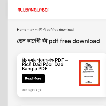
Skip
to
content
Home
–
ডেল কার্নেগী বই pdf free download
ডেল কার্নেগী বই pdf free download
রিচ ড্যাড পুওর ড্যাড PDF –
Rich Dad Poor Dad
Bangla PDF
রি
Read More
চ
ড্যা
ড
P
বাংলা অনুবাদ ই বুক
পু
ও
o
র
s
ড্যা
ড
t