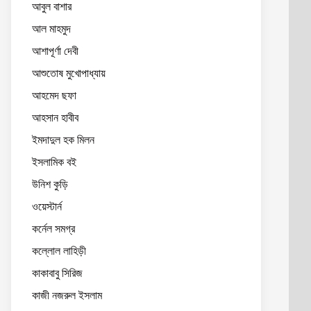
আবুল বাশার
আল মাহমুদ
আশাপূর্ণা দেবী
আশুতোষ মুখোপাধ্যায়
আহমেদ ছফা
আহসান হাবীব
ইমদাদুল হক মিলন
ইসলামিক বই
উনিশ কুড়ি
ওয়েস্টার্ন
কর্নেল সমগ্র
কল্লোল লাহিড়ী
কাকাবাবু সিরিজ
কাজী নজরুল ইসলাম