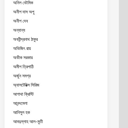
অনিল ভৌমিক
অনীশ দাস অপু
অনীশ দেব
অন্যান্য
অবনীন্দ্রনাথ ঠাকুর
অভিজিৎ রায়
অভীক সরকার
অমীশ ত্রিপাঠি
অর্জুন সমগ্র
অ্যাসটেরিক্স সিরিজ
আগাথা ক্রিস্টি
আনন্দমেলা
আনিসুল হক
আবদুল্লাহ আল-মুতী