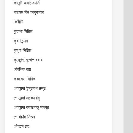
কারেন্ট অ্যাফেয়ার্স
কাসেম বিন আবুবাকার
কিরীটি
কুয়াশা সিরিজ
কৃষণ চন্দর
কৃষ্ণা সিরিজ
কৃষ্ণেন্দু মুখোপাধ্যায়
কৌশিক রায়
ক্রুসেড সিরিজ
গোয়েন্দা ইন্দ্রনাথ রুদ্র
গোয়েন্দা একেনবাবু
গোয়েন্দা কালকেতু সমগ্র
গোরাচাঁদ মিত্র
গৌতম রায়