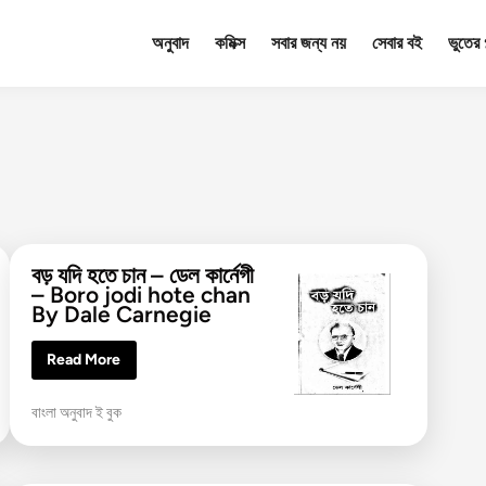
অনুবাদ
কমিক্স
সবার জন্য নয়
সেবার বই
ভুতের গ
বড় যদি হতে চান – ডেল কার্নেগী
– Boro jodi hote chan
By Dale Carnegie
ব
Read More
ড়
য
দি
P
বাংলা অনুবাদ ই বুক
হ
তে
o
চা
s
ন
–
t