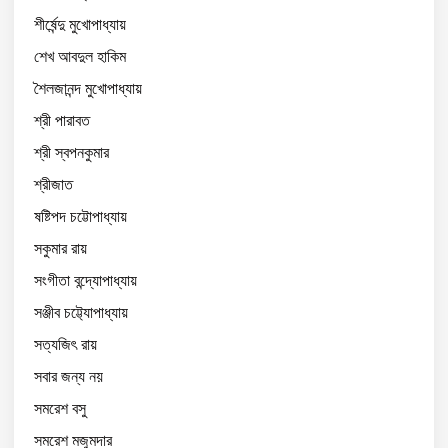
শীর্ষেন্দু মুখোপাধ্যায়
শেখ আবদুল হাকিম
শৈলজানন্দ মুখোপাধ্যায়
শ্রী পারাবত
শ্রী স্বপনকুমার
শ্রীজাত
ষষ্টিপদ চট্টোপাধ্যায়
সকুমার রায়
সংগীতা বন্দ্যোপাধ্যায়
সঞ্জীব চট্ট্যোপাধ্যায়
সত্যজিৎ রায়
সবার জন্য নয়
সমরেশ বসু
সমরেশ মজুমদার