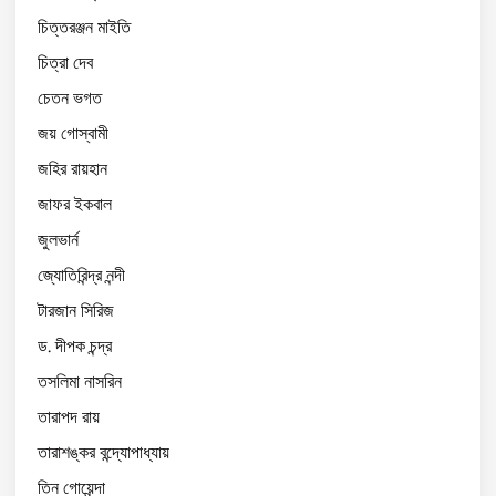
চিত্তরঞ্জন মাইতি
চিত্রা দেব
চেতন ভগত
জয় গোস্বামী
জহির রায়হান
জাফর ইকবাল
জুলভার্ন
জ্যোতিরিন্দ্র নন্দী
টারজান সিরিজ
ড. দীপক চন্দ্র
তসলিমা নাসরিন
তারাপদ রায়
তারাশঙ্কর বন্দ্যোপাধ্যায়
তিন গোয়েন্দা