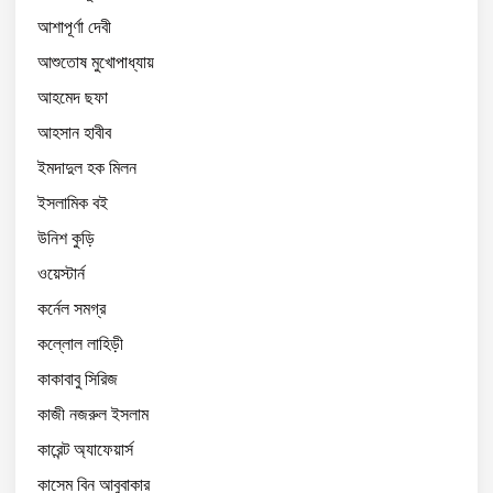
আশাপূর্ণা দেবী
আশুতোষ মুখোপাধ্যায়
আহমেদ ছফা
আহসান হাবীব
ইমদাদুল হক মিলন
ইসলামিক বই
উনিশ কুড়ি
ওয়েস্টার্ন
কর্নেল সমগ্র
কল্লোল লাহিড়ী
কাকাবাবু সিরিজ
কাজী নজরুল ইসলাম
কারেন্ট অ্যাফেয়ার্স
কাসেম বিন আবুবাকার