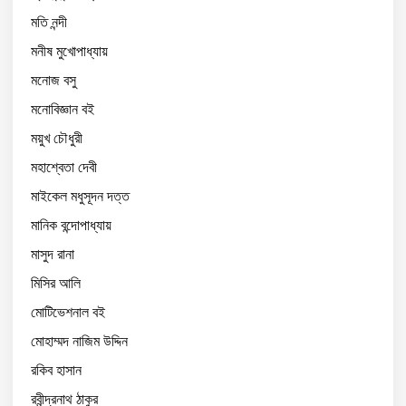
মতি নন্দী
মনীষ মুখোপাধ্যায়
মনোজ বসু
মনোবিজ্ঞান বই
ময়ুখ চৌধুরী
মহাশ্বেতা দেবী
মাইকেল মধুসূদন দত্ত
মানিক বন্দোপাধ্যায়
মাসুদ রানা
মিসির আলি
মোটিভেশনাল বই
মোহাম্মদ নাজিম উদ্দিন
রকিব হাসান
রবীন্দ্রনাথ ঠাকুর