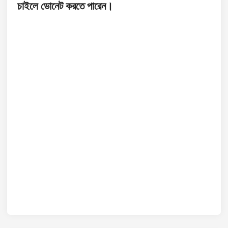
নু
চাইলে ডোনেট করতে পারেন।
বা
দ
ই
বু
ক
:
কা
মি
নী
)