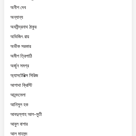
অনীশ দেব
অন্যান্য
অবনীন্দ্রনাথ ঠাকুর
অভিজিৎ রায়
অভীক সরকার
অমীশ ত্রিপাঠি
অর্জুন সমগ্র
অ্যাসটেরিক্স সিরিজ
আগাথা ক্রিস্টি
আনন্দমেলা
আনিসুল হক
আবদুল্লাহ আল-মুতী
আবুল বাশার
আল মাহমুদ