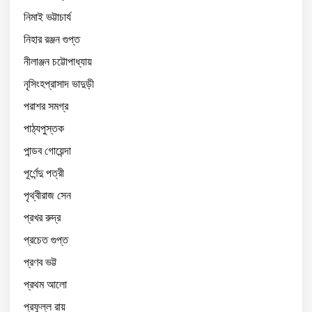
নিমাই ভট্টাচার্য
নিহার রঞ্জন গুপ্ত
নীলাঞ্জন চট্টোপাধ্যায়
নৃসিংহপ্রাসাদ ভাদুড়ী
পরাশর সমগ্র
পাঠ্যপুস্তক
পান্ডব গোয়েন্দা
পূর্ণেন্দু পত্রী
পৃথ্বীরাজ সেন
প্রখর রুদ্র
প্রচেত গুপ্ত
প্রণব ভট্ট
প্রথম আলো
প্রফুল্ল রায়