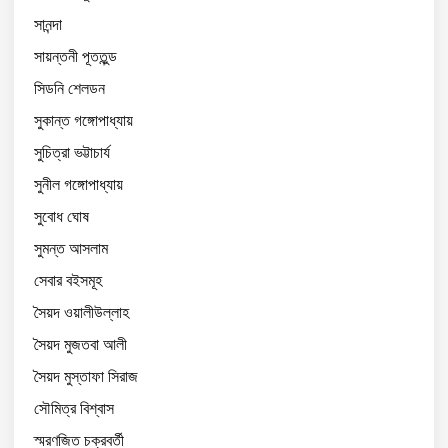
সানন্দা
সায়ন্তনী পূততুন্ড
সিডনি শেলডন
সুকান্ত গঙ্গোপাধ্যায়
সুচিত্রা ভট্টাচার্য
সুনীল গঙ্গোপাধ্যায়
সুবোধ ঘোষ
সুমন্ত আসলাম
সেবার বইসমূহ
সৈয়দ ওয়ালীউল্লাহ
সৈয়দ মুজতবা আলী
সৈয়দ মুস্তাফা সিরাজ
সৌমিত্র বিশ্বাস
স্মরণজিত চক্রবর্তী