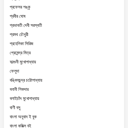
প্রফেসর শঙ্কু
প্রবীর ঘোষ
প্রভাবতী দেবী সরস্বতী
প্রমথ চৌধুরী
প্রহেলিকা সিরিজ
প্রেমেন্দ্র মিত্র
ফাল্গুনী মুখোপাধ্যায়
ফেলুদা
বঙ্কিমচন্দ্র চট্টোপাধ্যায়
বনানী শিকদার
বলাইচাঁদ মুখোপাধ্যায়
বাণী বসু
বাংলা অনুবাদ ই বুক
বাংলা কমিক্স বই