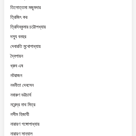
তিলোত্তমা মজুমদার
ত্রিজিৎ কর
ত্রিদিবকুমার চট্টোপধ্যায়
দস্যু বনহুর
দেবারতি মুখোপাধ্যায়
দ্বৈপায়ন
ধ্রুব এষ
নটরাজন
নবনীতা দেবসেন
নবারুণ ভট্টচার্য
নরেন্দ্র নাথ মিত্র
নসীম হিজাযী
নারায়ণ গঙ্গোপাধ্যায়
নারায়ণ সান্যাল