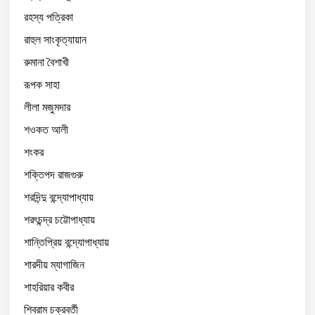
রহস্য পত্রিকা
রাহুল সাংকৃত্যায়ান
রুমানা বৈশাখী
রূপক সাহা
লীলা মজুমদার
শওকত আলী
শংকর
শক্তিপদ রাজগুরু
শরদিন্দু বন্দ্যোপাধ্যায়
শরৎচন্দ্র চট্টোপাধ্যায়
শান্তিপ্রিয় বন্দ্যোপাধ্যায়
শারদীয় ম্যাগাজিন
শাহরিয়ার কবীর
শিবরাম চক্রবর্তী