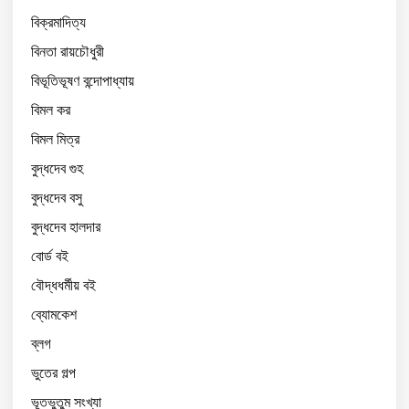
বিক্রমাদিত্য
বিনতা রায়চৌধুরী
বিভূতিভূষণ বন্দোপাধ্যায়
বিমল কর
বিমল মিত্র
বুদ্ধদেব গুহ
বুদ্ধদেব বসু
বুদ্ধদেব হালদার
বোর্ড বই
বৌদ্ধধর্মীয় বই
ব্যোমকেশ
ব্লগ
ভুতের গল্প
ভূতভুতুম সংখ্যা