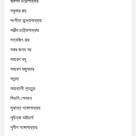
ষষ্টিপদ চট্টোপাধ্যায়
সকুমার রায়
সংগীতা বন্দ্যোপাধ্যায়
সঞ্জীব চট্ট্যোপাধ্যায়
সত্যজিৎ রায়
সবার জন্য নয়
সমরেশ বসু
সমরেশ মজুমদার
সানন্দা
সায়ন্তনী পূততুন্ড
সিডনি শেলডন
সুকান্ত গঙ্গোপাধ্যায়
সুচিত্রা ভট্টাচার্য
সুনীল গঙ্গোপাধ্যায়