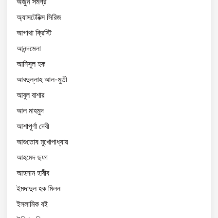
অর্জুন সমগ্র
অ্যাসটেরিক্স সিরিজ
আগাথা ক্রিস্টি
আনন্দমেলা
আনিসুল হক
আবদুল্লাহ আল-মুতী
আবুল বাশার
আল মাহমুদ
আশাপূর্ণা দেবী
আশুতোষ মুখোপাধ্যায়
আহমেদ ছফা
আহসান হাবীব
ইমদাদুল হক মিলন
ইসলামিক বই