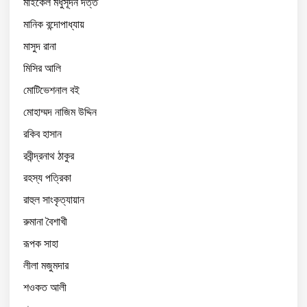
মাইকেল মধুসূদন দত্ত
মানিক বন্দোপাধ্যায়
মাসুদ রানা
মিসির আলি
মোটিভেশনাল বই
মোহাম্মদ নাজিম উদ্দিন
রকিব হাসান
রবীন্দ্রনাথ ঠাকুর
রহস্য পত্রিকা
রাহুল সাংকৃত্যায়ান
রুমানা বৈশাখী
রূপক সাহা
লীলা মজুমদার
শওকত আলী