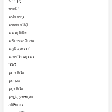
উনিশ কুড়ি
ওয়েস্টার্ন
কর্নেল সমগ্র
কল্লোল লাহিড়ী
কাকাবাবু সিরিজ
কাজী নজরুল ইসলাম
কারেন্ট অ্যাফেয়ার্স
কাসেম বিন আবুবাকার
কিরীটি
কুয়াশা সিরিজ
কৃষণ চন্দর
কৃষ্ণা সিরিজ
কৃষ্ণেন্দু মুখোপাধ্যায়
কৌশিক রায়