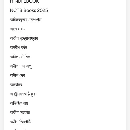
HINDI EBOOK
NCTB Books 2025
অচিন্ত্যকুমার সেনগুপ্ত
অজেয় রায়
অতীন বন্দ্যোপাধ্যায়
অদ্রীশ বর্ধন
অনিল ভৌমিক
অনীশ দাস অপু
অনীশ দেব
অন্যান্য
অবনীন্দ্রনাথ ঠাকুর
অভিজিৎ রায়
অভীক সরকার
অমীশ ত্রিপাঠি