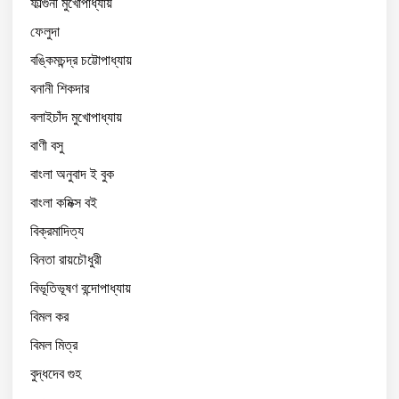
ফাল্গুনী মুখোপাধ্যায়
ফেলুদা
বঙ্কিমচন্দ্র চট্টোপাধ্যায়
বনানী শিকদার
বলাইচাঁদ মুখোপাধ্যায়
বাণী বসু
বাংলা অনুবাদ ই বুক
বাংলা কমিক্স বই
বিক্রমাদিত্য
বিনতা রায়চৌধুরী
বিভূতিভূষণ বন্দোপাধ্যায়
বিমল কর
বিমল মিত্র
বুদ্ধদেব গুহ