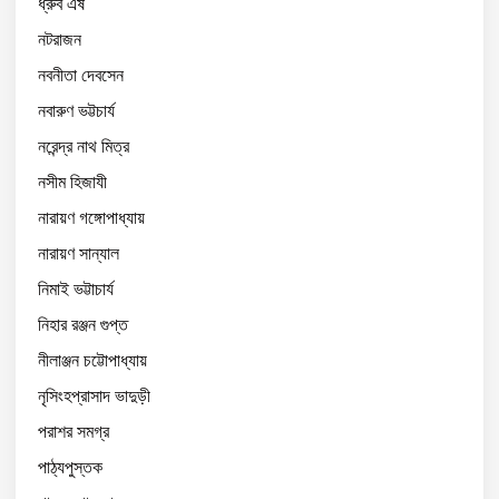
ধ্রুব এষ
নটরাজন
নবনীতা দেবসেন
নবারুণ ভট্টচার্য
নরেন্দ্র নাথ মিত্র
নসীম হিজাযী
নারায়ণ গঙ্গোপাধ্যায়
নারায়ণ সান্যাল
নিমাই ভট্টাচার্য
নিহার রঞ্জন গুপ্ত
নীলাঞ্জন চট্টোপাধ্যায়
নৃসিংহপ্রাসাদ ভাদুড়ী
পরাশর সমগ্র
পাঠ্যপুস্তক