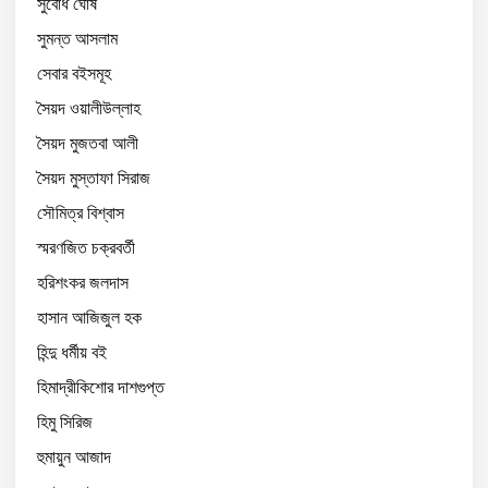
সুবোধ ঘোষ
সুমন্ত আসলাম
সেবার বইসমূহ
সৈয়দ ওয়ালীউল্লাহ
সৈয়দ মুজতবা আলী
সৈয়দ মুস্তাফা সিরাজ
সৌমিত্র বিশ্বাস
স্মরণজিত চক্রবর্তী
হরিশংকর জলদাস
হাসান আজিজুল হক
হিন্দু ধর্মীয় বই
হিমাদ্রীকিশোর দাশগুপ্ত
হিমু সিরিজ
হুমায়ুন আজাদ