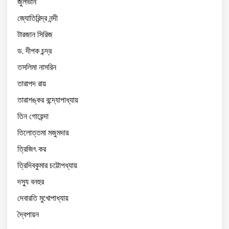
জুলভার্ন
জ্যোতিরিন্দ্র নন্দী
টারজান সিরিজ
ড. দীপক চন্দ্র
তসলিমা নাসরিন
তারাপদ রায়
তারাশঙ্কর বন্দ্যোপাধ্যায়
তিন গোয়েন্দা
তিলোত্তমা মজুমদার
ত্রিজিৎ কর
ত্রিদিবকুমার চট্টোপধ্যায়
দস্যু বনহুর
দেবারতি মুখোপাধ্যায়
দ্বৈপায়ন