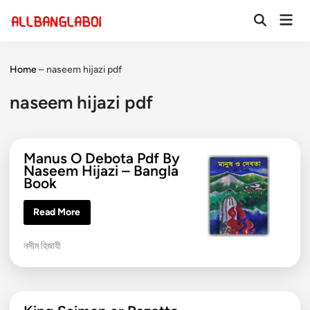
Skip
Mai
to
Open
Men
Search
content
Home
–
naseem hijazi pdf
naseem hijazi pdf
Manus O Debota Pdf By
Naseem Hijazi – Bangla
Book
M
Read More
a
n
u
P
নসীম হিজাযী
s
O
o
D
s
e
b
t
o
e
t