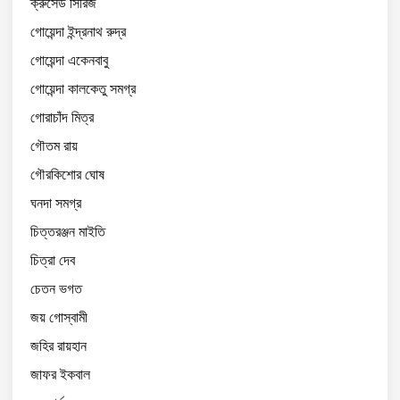
ক্রুসেড সিরিজ
গোয়েন্দা ইন্দ্রনাথ রুদ্র
গোয়েন্দা একেনবাবু
গোয়েন্দা কালকেতু সমগ্র
গোরাচাঁদ মিত্র
গৌতম রায়
গৌরকিশোর ঘোষ
ঘনদা সমগ্র
চিত্তরঞ্জন মাইতি
চিত্রা দেব
চেতন ভগত
জয় গোস্বামী
জহির রায়হান
জাফর ইকবাল