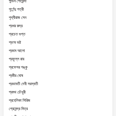
পান্ডব গোয়েন্দা
পূর্ণেন্দু পত্রী
পৃথ্বীরাজ সেন
প্রখর রুদ্র
প্রচেত গুপ্ত
প্রণব ভট্ট
প্রথম আলো
প্রফুল্ল রায়
প্রফেসর শঙ্কু
প্রবীর ঘোষ
প্রভাবতী দেবী সরস্বতী
প্রমথ চৌধুরী
প্রহেলিকা সিরিজ
প্রেমেন্দ্র মিত্র