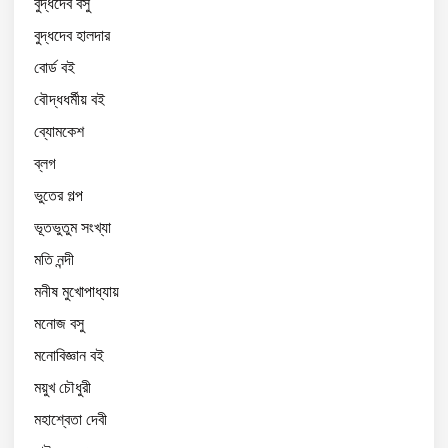
বুদ্ধদেব বসু
বুদ্ধদেব হালদার
বোর্ড বই
বৌদ্ধধর্মীয় বই
ব্যোমকেশ
ব্লগ
ভুতের গল্প
ভূতভুতুম সংখ্যা
মতি নন্দী
মনীষ মুখোপাধ্যায়
মনোজ বসু
মনোবিজ্ঞান বই
ময়ুখ চৌধুরী
মহাশ্বেতা দেবী