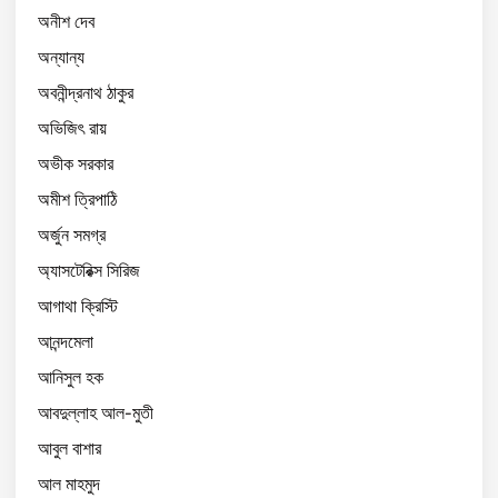
অনীশ দেব
অন্যান্য
অবনীন্দ্রনাথ ঠাকুর
অভিজিৎ রায়
অভীক সরকার
অমীশ ত্রিপাঠি
অর্জুন সমগ্র
অ্যাসটেরিক্স সিরিজ
আগাথা ক্রিস্টি
আনন্দমেলা
আনিসুল হক
আবদুল্লাহ আল-মুতী
আবুল বাশার
আল মাহমুদ