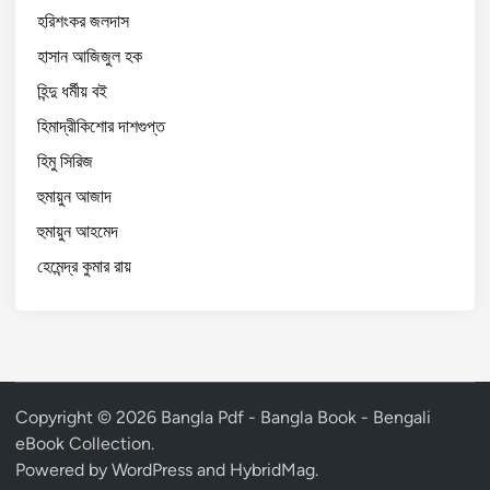
হরিশংকর জলদাস
হাসান আজিজুল হক
হিন্দু ধর্মীয় বই
হিমাদ্রীকিশোর দাশগুপ্ত
হিমু সিরিজ
হুমায়ুন আজাদ
হুমায়ুন আহমেদ
হেমেন্দ্র কুমার রায়
Copyright © 2026
Bangla Pdf - Bangla Book - Bengali
eBook Collection
.
Powered by
WordPress
and
HybridMag
.