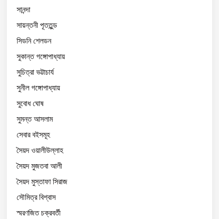
সানন্দা
সায়ন্তনী পূততুন্ড
সিডনি শেলডন
সুকান্ত গঙ্গোপাধ্যায়
সুচিত্রা ভট্টাচার্য
সুনীল গঙ্গোপাধ্যায়
সুবোধ ঘোষ
সুমন্ত আসলাম
সেবার বইসমূহ
সৈয়দ ওয়ালীউল্লাহ
সৈয়দ মুজতবা আলী
সৈয়দ মুস্তাফা সিরাজ
সৌমিত্র বিশ্বাস
স্মরণজিত চক্রবর্তী