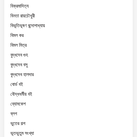
বিক্রমাদিত্য
বিনতা রায়চৌধুরী
বিভূতিভূষণ বন্দোপাধ্যায়
বিমল কর
বিমল মিত্র
বুদ্ধদেব গুহ
বুদ্ধদেব বসু
বুদ্ধদেব হালদার
বোর্ড বই
বৌদ্ধধর্মীয় বই
ব্যোমকেশ
ব্লগ
ভুতের গল্প
ভূতভুতুম সংখ্যা