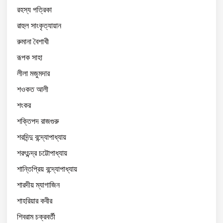
রহস্য পত্রিকা
রাহুল সাংকৃত্যায়ান
রুমানা বৈশাখী
রূপক সাহা
লীলা মজুমদার
শওকত আলী
শংকর
শক্তিপদ রাজগুরু
শরদিন্দু বন্দ্যোপাধ্যায়
শরৎচন্দ্র চট্টোপাধ্যায়
শান্তিপ্রিয় বন্দ্যোপাধ্যায়
শারদীয় ম্যাগাজিন
শাহরিয়ার কবীর
শিবরাম চক্রবর্তী