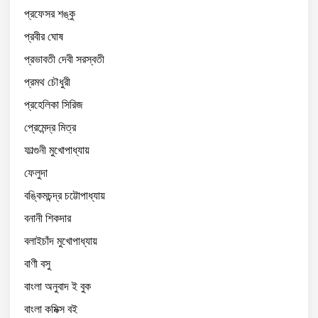
প্রফেসর শঙ্কু
প্রবীর ঘোষ
প্রভাবতী দেবী সরস্বতী
প্রমথ চৌধুরী
প্রহেলিকা সিরিজ
প্রেমেন্দ্র মিত্র
ফাল্গুনী মুখোপাধ্যায়
ফেলুদা
বঙ্কিমচন্দ্র চট্টোপাধ্যায়
বনানী শিকদার
বলাইচাঁদ মুখোপাধ্যায়
বাণী বসু
বাংলা অনুবাদ ই বুক
বাংলা কমিক্স বই