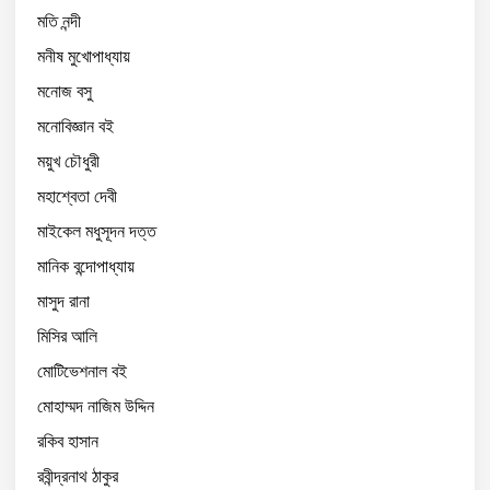
মতি নন্দী
মনীষ মুখোপাধ্যায়
মনোজ বসু
মনোবিজ্ঞান বই
ময়ুখ চৌধুরী
মহাশ্বেতা দেবী
মাইকেল মধুসূদন দত্ত
মানিক বন্দোপাধ্যায়
মাসুদ রানা
মিসির আলি
মোটিভেশনাল বই
মোহাম্মদ নাজিম উদ্দিন
রকিব হাসান
রবীন্দ্রনাথ ঠাকুর