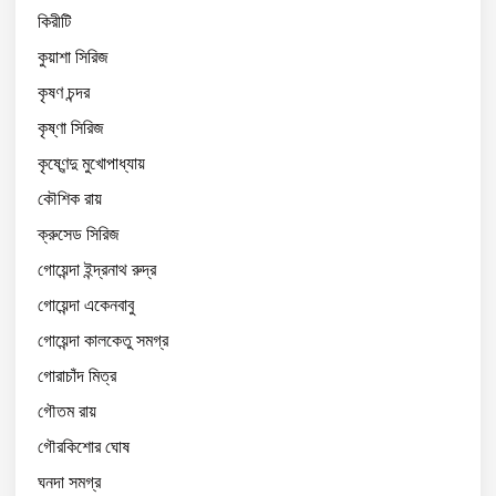
কিরীটি
কুয়াশা সিরিজ
কৃষণ চন্দর
কৃষ্ণা সিরিজ
কৃষ্ণেন্দু মুখোপাধ্যায়
কৌশিক রায়
ক্রুসেড সিরিজ
গোয়েন্দা ইন্দ্রনাথ রুদ্র
গোয়েন্দা একেনবাবু
গোয়েন্দা কালকেতু সমগ্র
গোরাচাঁদ মিত্র
গৌতম রায়
গৌরকিশোর ঘোষ
ঘনদা সমগ্র