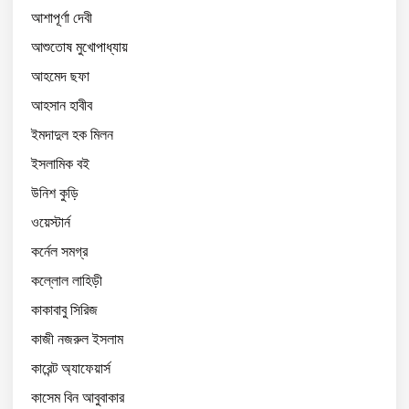
আশাপূর্ণা দেবী
আশুতোষ মুখোপাধ্যায়
আহমেদ ছফা
আহসান হাবীব
ইমদাদুল হক মিলন
ইসলামিক বই
উনিশ কুড়ি
ওয়েস্টার্ন
কর্নেল সমগ্র
কল্লোল লাহিড়ী
কাকাবাবু সিরিজ
কাজী নজরুল ইসলাম
কারেন্ট অ্যাফেয়ার্স
কাসেম বিন আবুবাকার