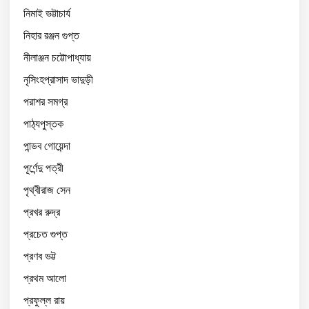
নিমাই ভট্টাচার্য
নিহার রঞ্জন গুপ্ত
নীলাঞ্জন চট্টোপাধ্যায়
নৃসিংহপ্রাসাদ ভাদুড়ী
পরাশর সমগ্র
পাঠ্যপুস্তক
পান্ডব গোয়েন্দা
পূর্ণেন্দু পত্রী
পৃথ্বীরাজ সেন
প্রখর রুদ্র
প্রচেত গুপ্ত
প্রণব ভট্ট
প্রথম আলো
প্রফুল্ল রায়