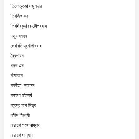
তিলোত্তমা মজুমদার
ত্রিজিৎ কর
ত্রিদিবকুমার চট্টোপধ্যায়
দস্যু বনহুর
দেবারতি মুখোপাধ্যায়
দ্বৈপায়ন
ধ্রুব এষ
নটরাজন
নবনীতা দেবসেন
নবারুণ ভট্টচার্য
নরেন্দ্র নাথ মিত্র
নসীম হিজাযী
নারায়ণ গঙ্গোপাধ্যায়
নারায়ণ সান্যাল