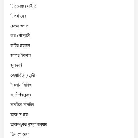
চিত্তরঞ্জন মাইতি
চিত্রা দেব
চেতন ভগত
জয় গোস্বামী
জহির রায়হান
জাফর ইকবাল
জুলভার্ন
জ্যোতিরিন্দ্র নন্দী
টারজান সিরিজ
ড. দীপক চন্দ্র
তসলিমা নাসরিন
তারাপদ রায়
তারাশঙ্কর বন্দ্যোপাধ্যায়
তিন গোয়েন্দা