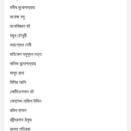
মনীষ মুখোপাধ্যায়
মনোজ বসু
মনোবিজ্ঞান বই
ময়ুখ চৌধুরী
মহাশ্বেতা দেবী
মাইকেল মধুসূদন দত্ত
মানিক বন্দোপাধ্যায়
মাসুদ রানা
মিসির আলি
মোটিভেশনাল বই
মোহাম্মদ নাজিম উদ্দিন
রকিব হাসান
রবীন্দ্রনাথ ঠাকুর
রহস্য পত্রিকা