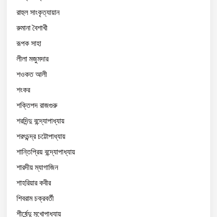
রাহুল সাংকৃত্যায়ান
রুমানা বৈশাখী
রূপক সাহা
লীলা মজুমদার
শওকত আলী
শংকর
শক্তিপদ রাজগুরু
শরদিন্দু বন্দ্যোপাধ্যায়
শরৎচন্দ্র চট্টোপাধ্যায়
শান্তিপ্রিয় বন্দ্যোপাধ্যায়
শারদীয় ম্যাগাজিন
শাহরিয়ার কবীর
শিবরাম চক্রবর্তী
শীর্ষেন্দু মুখোপাধ্যায়