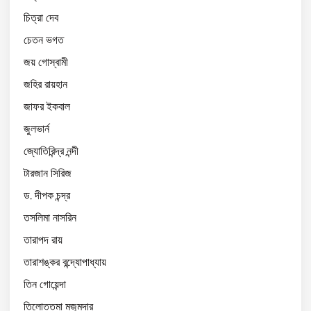
চিত্রা দেব
চেতন ভগত
জয় গোস্বামী
জহির রায়হান
জাফর ইকবাল
জুলভার্ন
জ্যোতিরিন্দ্র নন্দী
টারজান সিরিজ
ড. দীপক চন্দ্র
তসলিমা নাসরিন
তারাপদ রায়
তারাশঙ্কর বন্দ্যোপাধ্যায়
তিন গোয়েন্দা
তিলোত্তমা মজুমদার