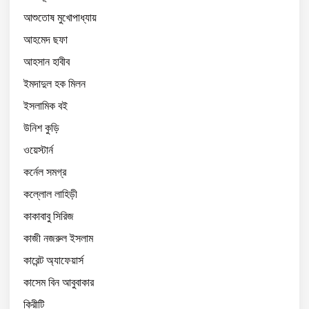
আশুতোষ মুখোপাধ্যায়
আহমেদ ছফা
আহসান হাবীব
ইমদাদুল হক মিলন
ইসলামিক বই
উনিশ কুড়ি
ওয়েস্টার্ন
কর্নেল সমগ্র
কল্লোল লাহিড়ী
কাকাবাবু সিরিজ
কাজী নজরুল ইসলাম
কারেন্ট অ্যাফেয়ার্স
কাসেম বিন আবুবাকার
কিরীটি