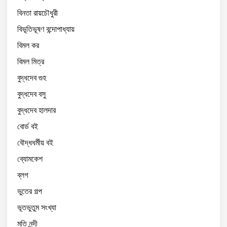
বিনতা রায়চৌধুরী
বিভূতিভূষণ বন্দোপাধ্যায়
বিমল কর
বিমল মিত্র
বুদ্ধদেব গুহ
বুদ্ধদেব বসু
বুদ্ধদেব হালদার
বোর্ড বই
বৌদ্ধধর্মীয় বই
ব্যোমকেশ
ব্লগ
ভুতের গল্প
ভূতভুতুম সংখ্যা
মতি নন্দী