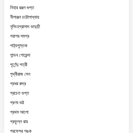
নিহার রঞ্জন গুপ্ত
নীলাঞ্জন চট্টোপাধ্যায়
নৃসিংহপ্রাসাদ ভাদুড়ী
পরাশর সমগ্র
পাঠ্যপুস্তক
পান্ডব গোয়েন্দা
পূর্ণেন্দু পত্রী
পৃথ্বীরাজ সেন
প্রখর রুদ্র
প্রচেত গুপ্ত
প্রণব ভট্ট
প্রথম আলো
প্রফুল্ল রায়
প্রফেসর শঙ্কু