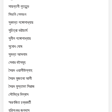
সায়ন্তনী পূততুন্ড
সিডনি শেলডন
সুকান্ত গঙ্গোপাধ্যায়
সুচিত্রা ভট্টাচার্য
সুনীল গঙ্গোপাধ্যায়
সুবোধ ঘোষ
সুমন্ত আসলাম
সেবার বইসমূহ
সৈয়দ ওয়ালীউল্লাহ
সৈয়দ মুজতবা আলী
সৈয়দ মুস্তাফা সিরাজ
সৌমিত্র বিশ্বাস
স্মরণজিত চক্রবর্তী
হরিশংকর জলদাস