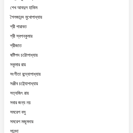
শেখ আবদুল হাকিম
শৈলজানন্দ মুখোপাধ্যায়
শ্রী পারাবত
শ্রী স্বপনকুমার
শ্রীজাত
ষষ্টিপদ চট্টোপাধ্যায়
সকুমার রায়
সংগীতা বন্দ্যোপাধ্যায়
সঞ্জীব চট্ট্যোপাধ্যায়
সত্যজিৎ রায়
সবার জন্য নয়
সমরেশ বসু
সমরেশ মজুমদার
সানন্দা