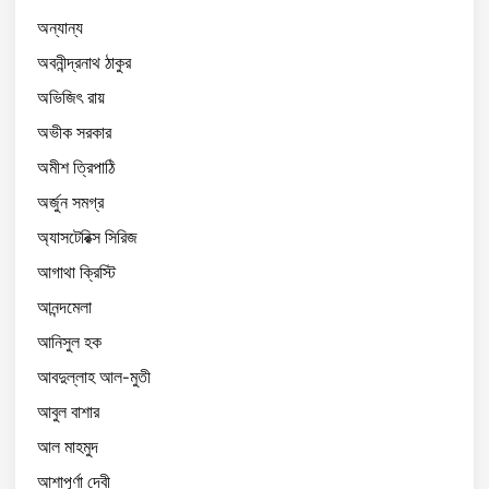
অন্যান্য
অবনীন্দ্রনাথ ঠাকুর
অভিজিৎ রায়
অভীক সরকার
অমীশ ত্রিপাঠি
অর্জুন সমগ্র
অ্যাসটেরিক্স সিরিজ
আগাথা ক্রিস্টি
আনন্দমেলা
আনিসুল হক
আবদুল্লাহ আল-মুতী
আবুল বাশার
আল মাহমুদ
আশাপূর্ণা দেবী