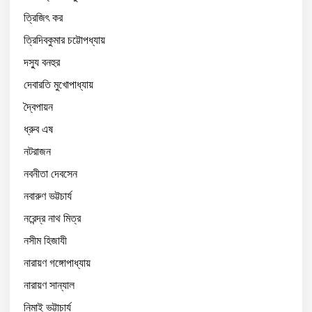
ত্রিজিৎ কর
ত্রিদিবকুমার চট্টোপধ্যায়
দস্যু বনহুর
দেবারতি মুখোপাধ্যায়
দ্বৈপায়ন
ধ্রুব এষ
নটরাজন
নবনীতা দেবসেন
নবারুণ ভট্টচার্য
নরেন্দ্র নাথ মিত্র
নসীম হিজাযী
নারায়ণ গঙ্গোপাধ্যায়
নারায়ণ সান্যাল
নিমাই ভট্টাচার্য