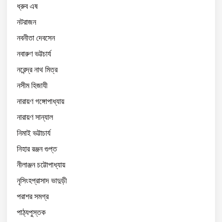
ধ্রুব এষ
নটরাজন
নবনীতা দেবসেন
নবারুণ ভট্টচার্য
নরেন্দ্র নাথ মিত্র
নসীম হিজাযী
নারায়ণ গঙ্গোপাধ্যায়
নারায়ণ সান্যাল
নিমাই ভট্টাচার্য
নিহার রঞ্জন গুপ্ত
নীলাঞ্জন চট্টোপাধ্যায়
নৃসিংহপ্রাসাদ ভাদুড়ী
পরাশর সমগ্র
পাঠ্যপুস্তক