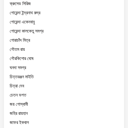
ক্রুসেড সিরিজ
গোয়েন্দা ইন্দ্রনাথ রুদ্র
গোয়েন্দা একেনবাবু
গোয়েন্দা কালকেতু সমগ্র
গোরাচাঁদ মিত্র
গৌতম রায়
গৌরকিশোর ঘোষ
ঘনদা সমগ্র
চিত্তরঞ্জন মাইতি
চিত্রা দেব
চেতন ভগত
জয় গোস্বামী
জহির রায়হান
জাফর ইকবাল