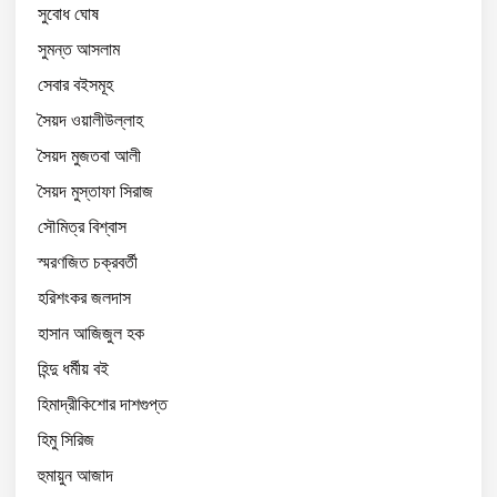
সুবোধ ঘোষ
সুমন্ত আসলাম
সেবার বইসমূহ
সৈয়দ ওয়ালীউল্লাহ
সৈয়দ মুজতবা আলী
সৈয়দ মুস্তাফা সিরাজ
সৌমিত্র বিশ্বাস
স্মরণজিত চক্রবর্তী
হরিশংকর জলদাস
হাসান আজিজুল হক
হিন্দু ধর্মীয় বই
হিমাদ্রীকিশোর দাশগুপ্ত
হিমু সিরিজ
হুমায়ুন আজাদ