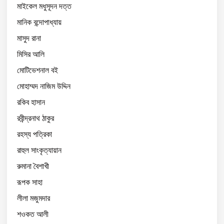
মাইকেল মধুসূদন দত্ত
মানিক বন্দোপাধ্যায়
মাসুদ রানা
মিসির আলি
মোটিভেশনাল বই
মোহাম্মদ নাজিম উদ্দিন
রকিব হাসান
রবীন্দ্রনাথ ঠাকুর
রহস্য পত্রিকা
রাহুল সাংকৃত্যায়ান
রুমানা বৈশাখী
রূপক সাহা
লীলা মজুমদার
শওকত আলী