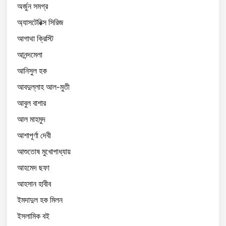
অর্জুন সমগ্র
অ্যাসটেরিক্স সিরিজ
আগাথা ক্রিস্টি
আনন্দমেলা
আনিসুল হক
আবদুল্লাহ আল-মুতী
আবুল বাশার
আল মাহমুদ
আশাপূর্ণা দেবী
আশুতোষ মুখোপাধ্যায়
আহমেদ ছফা
আহসান হাবীব
ইমদাদুল হক মিলন
ইসলামিক বই