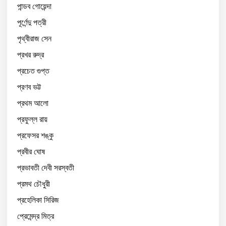
পান্ডব গোয়েন্দা
পূর্ণেন্দু পত্রী
পৃথ্বীরাজ সেন
প্রখর রুদ্র
প্রচেত গুপ্ত
প্রণব ভট্ট
প্রথম আলো
প্রফুল্ল রায়
প্রফেসর শঙ্কু
প্রবীর ঘোষ
প্রভাবতী দেবী সরস্বতী
প্রমথ চৌধুরী
প্রহেলিকা সিরিজ
প্রেমেন্দ্র মিত্র