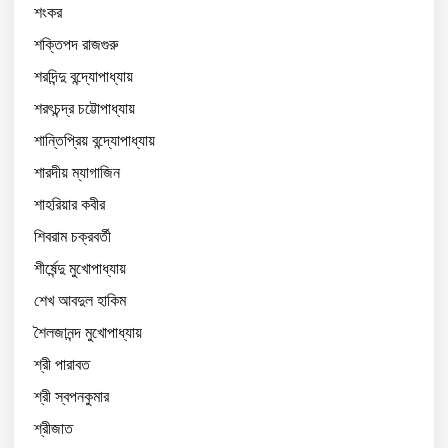
শংকর
শক্তিপদ রাজগুরু
শরদিন্দু বন্দ্যোপাধ্যায়
শরৎচন্দ্র চট্টোপাধ্যায়
শান্তিপ্রিয় বন্দ্যোপাধ্যায়
শারদীয় ম্যাগাজিন
শাহরিয়ার কবীর
শিবরাম চক্রবর্তী
শীর্ষেন্দু মুখোপাধ্যায়
শেখ আবদুল হাকিম
শৈলজানন্দ মুখোপাধ্যায়
শ্রী পারাবত
শ্রী স্বপনকুমার
শ্রীজাত