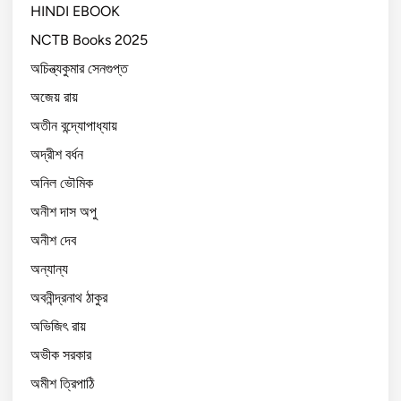
HINDI EBOOK
NCTB Books 2025
অচিন্ত্যকুমার সেনগুপ্ত
অজেয় রায়
অতীন বন্দ্যোপাধ্যায়
অদ্রীশ বর্ধন
অনিল ভৌমিক
অনীশ দাস অপু
অনীশ দেব
অন্যান্য
অবনীন্দ্রনাথ ঠাকুর
অভিজিৎ রায়
অভীক সরকার
অমীশ ত্রিপাঠি