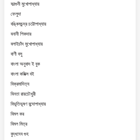
ফাল্গুনী মুখোপাধ্যায়
ফেলুদা
বঙ্কিমচন্দ্র চট্টোপাধ্যায়
বনানী শিকদার
বলাইচাঁদ মুখোপাধ্যায়
বাণী বসু
বাংলা অনুবাদ ই বুক
বাংলা কমিক্স বই
বিক্রমাদিত্য
বিনতা রায়চৌধুরী
বিভূতিভূষণ বন্দোপাধ্যায়
বিমল কর
বিমল মিত্র
বুদ্ধদেব গুহ