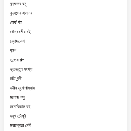
বুদ্ধদেব বসু
বুদ্ধদেব হালদার
বোর্ড বই
বৌদ্ধধর্মীয় বই
ব্যোমকেশ
ব্লগ
ভুতের গল্প
ভূতভুতুম সংখ্যা
মতি নন্দী
মনীষ মুখোপাধ্যায়
মনোজ বসু
মনোবিজ্ঞান বই
ময়ুখ চৌধুরী
মহাশ্বেতা দেবী