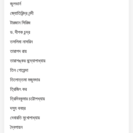
জুলভার্ন
জ্যোতিরিন্দ্র নন্দী
টারজান সিরিজ
ড. দীপক চন্দ্র
তসলিমা নাসরিন
তারাপদ রায়
তারাশঙ্কর বন্দ্যোপাধ্যায়
তিন গোয়েন্দা
তিলোত্তমা মজুমদার
ত্রিজিৎ কর
ত্রিদিবকুমার চট্টোপধ্যায়
দস্যু বনহুর
দেবারতি মুখোপাধ্যায়
দ্বৈপায়ন