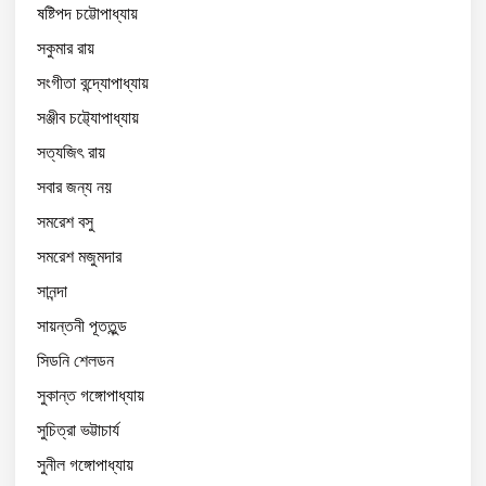
ষষ্টিপদ চট্টোপাধ্যায়
সকুমার রায়
সংগীতা বন্দ্যোপাধ্যায়
সঞ্জীব চট্ট্যোপাধ্যায়
সত্যজিৎ রায়
সবার জন্য নয়
সমরেশ বসু
সমরেশ মজুমদার
সানন্দা
সায়ন্তনী পূততুন্ড
সিডনি শেলডন
সুকান্ত গঙ্গোপাধ্যায়
সুচিত্রা ভট্টাচার্য
সুনীল গঙ্গোপাধ্যায়