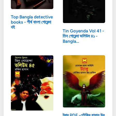
Top Bangla detective
books - শীর্ষ বাংলা গোয়েন্দা
বই
Tin Goyenda Vol 41 -
তিন গোয়েন্দা ভলিউম ৪১ -
Bangla…
ট্যাবু PDF -তৌফির হাসান উর