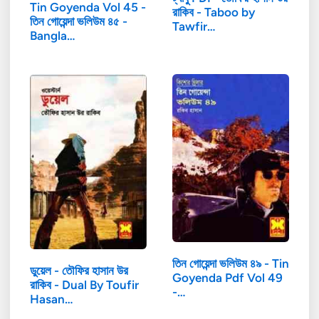
Tin Goyenda Vol 45 -
রাকিব - Taboo by
তিন গোয়েন্দা ভলিউম ৪৫ -
Tawfir…
Bangla…
তিন গোয়েন্দা ভলিউম ৪৯ - Tin
ডুয়েল - তৌফির হাসান উর
Goyenda Pdf Vol 49
রাকিব - Dual By Toufir
-…
Hasan…