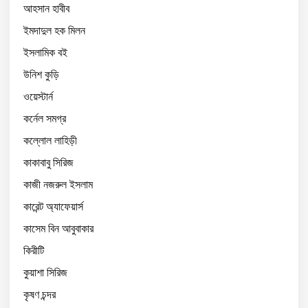
আহসান হাবীব
ইমদাদুল হক মিলন
ইসলামিক বই
উনিশ কুড়ি
ওয়েস্টার্ন
কর্নেল সমগ্র
কল্লোল লাহিড়ী
কাকাবাবু সিরিজ
কাজী নজরুল ইসলাম
কারেন্ট অ্যাফেয়ার্স
কাসেম বিন আবুবাকার
কিরীটি
কুয়াশা সিরিজ
কৃষণ চন্দর