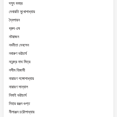
দস্যু বনহুর
দেবারতি মুখোপাধ্যায়
দ্বৈপায়ন
ধ্রুব এষ
নটরাজন
নবনীতা দেবসেন
নবারুণ ভট্টচার্য
নরেন্দ্র নাথ মিত্র
নসীম হিজাযী
নারায়ণ গঙ্গোপাধ্যায়
নারায়ণ সান্যাল
নিমাই ভট্টাচার্য
নিহার রঞ্জন গুপ্ত
নীলাঞ্জন চট্টোপাধ্যায়