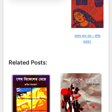
হাজার বছর ধরে – জহির
রায়হান
Related Posts: