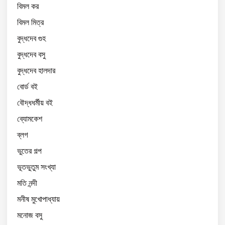
বিমল কর
বিমল মিত্র
বুদ্ধদেব গুহ
বুদ্ধদেব বসু
বুদ্ধদেব হালদার
বোর্ড বই
বৌদ্ধধর্মীয় বই
ব্যোমকেশ
ব্লগ
ভুতের গল্প
ভূতভুতুম সংখ্যা
মতি নন্দী
মনীষ মুখোপাধ্যায়
মনোজ বসু