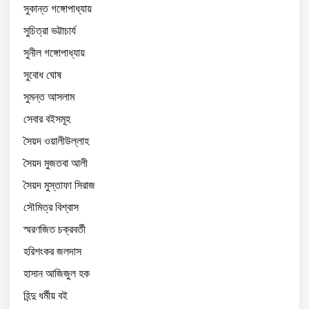
সুকান্ত গঙ্গোপাধ্যায়
সুচিত্রা ভট্টাচার্য
সুনীল গঙ্গোপাধ্যায়
সুবোধ ঘোষ
সুমন্ত আসলাম
সেবার বইসমূহ
সৈয়দ ওয়ালীউল্লাহ
সৈয়দ মুজতবা আলী
সৈয়দ মুস্তাফা সিরাজ
সৌমিত্র বিশ্বাস
স্মরণজিত চক্রবর্তী
হরিশংকর জলদাস
হাসান আজিজুল হক
হিন্দু ধর্মীয় বই