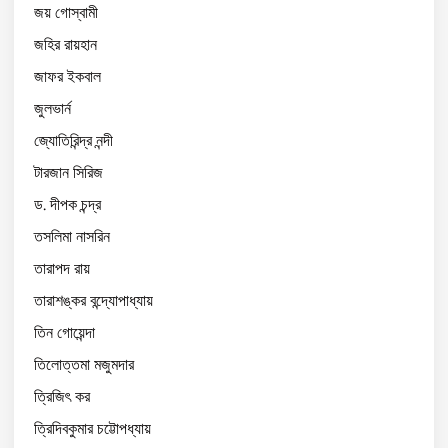
জয় গোস্বামী
জহির রায়হান
জাফর ইকবাল
জুলভার্ন
জ্যোতিরিন্দ্র নন্দী
টারজান সিরিজ
ড. দীপক চন্দ্র
তসলিমা নাসরিন
তারাপদ রায়
তারাশঙ্কর বন্দ্যোপাধ্যায়
তিন গোয়েন্দা
তিলোত্তমা মজুমদার
ত্রিজিৎ কর
ত্রিদিবকুমার চট্টোপধ্যায়