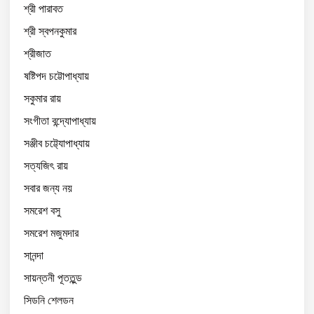
শ্রী পারাবত
শ্রী স্বপনকুমার
শ্রীজাত
ষষ্টিপদ চট্টোপাধ্যায়
সকুমার রায়
সংগীতা বন্দ্যোপাধ্যায়
সঞ্জীব চট্ট্যোপাধ্যায়
সত্যজিৎ রায়
সবার জন্য নয়
সমরেশ বসু
সমরেশ মজুমদার
সানন্দা
সায়ন্তনী পূততুন্ড
সিডনি শেলডন