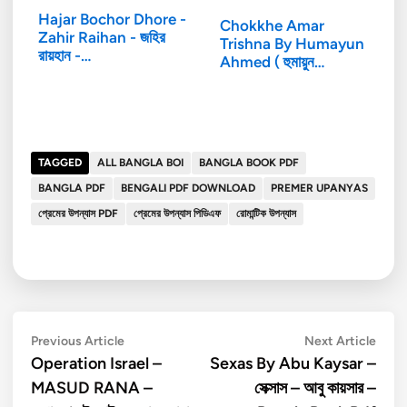
Hajar Bochor Dhore -
Chokkhe Amar
Zahir Raihan - জহির
Trishna By Humayun
রায়হান -…
Ahmed ( হুমায়ুন…
TAGGED
ALL BANGLA BOI
BANGLA BOOK PDF
BANGLA PDF
BENGALI PDF DOWNLOAD
PREMER UPANYAS
প্রেমের উপন্যাস PDF
প্রেমের উপন্যাস পিডিএফ
রোমান্টিক উপন্যাস
Post
Previous
Next
Previous Article
Next Article
article:
artic
Operation Israel –
Sexas By Abu Kaysar –
navigation
MASUD RANA –
সেক্সাস – আবু কায়সার –