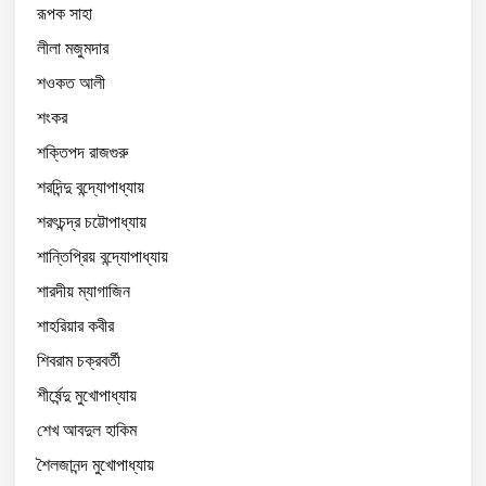
রূপক সাহা
লীলা মজুমদার
শওকত আলী
শংকর
শক্তিপদ রাজগুরু
শরদিন্দু বন্দ্যোপাধ্যায়
শরৎচন্দ্র চট্টোপাধ্যায়
শান্তিপ্রিয় বন্দ্যোপাধ্যায়
শারদীয় ম্যাগাজিন
শাহরিয়ার কবীর
শিবরাম চক্রবর্তী
শীর্ষেন্দু মুখোপাধ্যায়
শেখ আবদুল হাকিম
শৈলজানন্দ মুখোপাধ্যায়