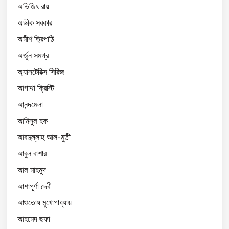
অভিজিৎ রায়
অভীক সরকার
অমীশ ত্রিপাঠি
অর্জুন সমগ্র
অ্যাসটেরিক্স সিরিজ
আগাথা ক্রিস্টি
আনন্দমেলা
আনিসুল হক
আবদুল্লাহ আল-মুতী
আবুল বাশার
আল মাহমুদ
আশাপূর্ণা দেবী
আশুতোষ মুখোপাধ্যায়
আহমেদ ছফা