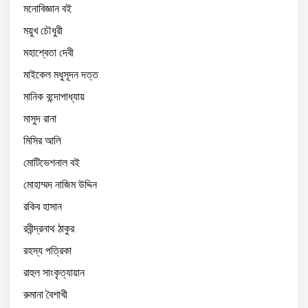
মনোবিজ্ঞান বই
ময়ুখ চৌধুরী
মহাশ্বেতা দেবী
মাইকেল মধুসূদন দত্ত
মানিক বন্দোপাধ্যায়
মাসুদ রানা
মিসির আলি
মোটিভেশনাল বই
মোহাম্মদ নাজিম উদ্দিন
রকিব হাসান
রবীন্দ্রনাথ ঠাকুর
রহস্য পত্রিকা
রাহুল সাংকৃত্যায়ান
রুমানা বৈশাখী