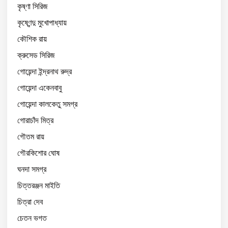
কৃষ্ণা সিরিজ
কৃষ্ণেন্দু মুখোপাধ্যায়
কৌশিক রায়
ক্রুসেড সিরিজ
গোয়েন্দা ইন্দ্রনাথ রুদ্র
গোয়েন্দা একেনবাবু
গোয়েন্দা কালকেতু সমগ্র
গোরাচাঁদ মিত্র
গৌতম রায়
গৌরকিশোর ঘোষ
ঘনদা সমগ্র
চিত্তরঞ্জন মাইতি
চিত্রা দেব
চেতন ভগত