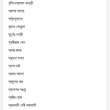
নৃসিংহপ্রাসাদ ভাদুড়ী
পরাশর সমগ্র
পাঠ্যপুস্তক
পান্ডব গোয়েন্দা
পূর্ণেন্দু পত্রী
পৃথ্বীরাজ সেন
প্রখর রুদ্র
প্রচেত গুপ্ত
প্রণব ভট্ট
প্রথম আলো
প্রফুল্ল রায়
প্রফেসর শঙ্কু
প্রবীর ঘোষ
প্রভাবতী দেবী সরস্বতী