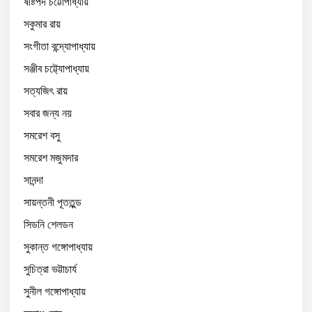
ষষ্টিপদ চট্টোপাধ্যায়
সকুমার রায়
সংগীতা বন্দ্যোপাধ্যায়
সঞ্জীব চট্ট্যোপাধ্যায়
সত্যজিৎ রায়
সবার জন্য নয়
সমরেশ বসু
সমরেশ মজুমদার
সানন্দা
সায়ন্তনী পূততুন্ড
সিডনি শেলডন
সুকান্ত গঙ্গোপাধ্যায়
সুচিত্রা ভট্টাচার্য
সুনীল গঙ্গোপাধ্যায়