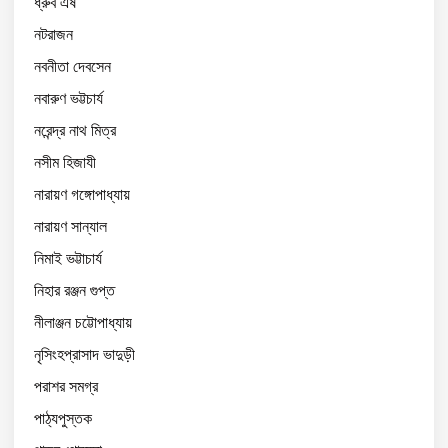
ধ্রুব এষ
নটরাজন
নবনীতা দেবসেন
নবারুণ ভট্টচার্য
নরেন্দ্র নাথ মিত্র
নসীম হিজাযী
নারায়ণ গঙ্গোপাধ্যায়
নারায়ণ সান্যাল
নিমাই ভট্টাচার্য
নিহার রঞ্জন গুপ্ত
নীলাঞ্জন চট্টোপাধ্যায়
নৃসিংহপ্রাসাদ ভাদুড়ী
পরাশর সমগ্র
পাঠ্যপুস্তক