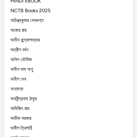
HINDI EBOOK
NCTB Books 2025
অচিন্ত্যকুমার সেনগুপ্ত
অজেয় রায়
অতীন বন্দ্যোপাধ্যায়
অদ্রীশ বর্ধন
অনিল ভৌমিক
অনীশ দাস অপু
অনীশ দেব
অন্যান্য
অবনীন্দ্রনাথ ঠাকুর
অভিজিৎ রায়
অভীক সরকার
অমীশ ত্রিপাঠি