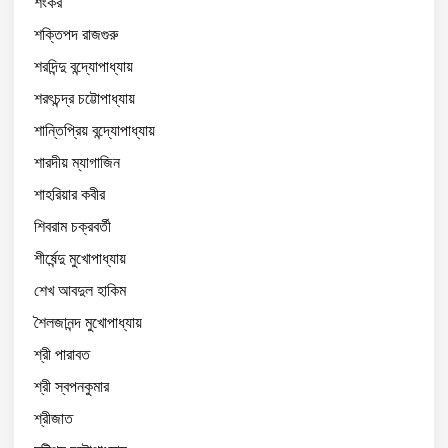
শংকর
শক্তিপদ রাজগুরু
শরদিন্দু বন্দ্যোপাধ্যায়
শরৎচন্দ্র চট্টোপাধ্যায়
শান্তিপ্রিয় বন্দ্যোপাধ্যায়
শারদীয় ম্যাগাজিন
শাহরিয়ার কবীর
শিবরাম চক্রবর্তী
শীর্ষেন্দু মুখোপাধ্যায়
শেখ আবদুল হাকিম
শৈলজানন্দ মুখোপাধ্যায়
শ্রী পারাবত
শ্রী স্বপনকুমার
শ্রীজাত