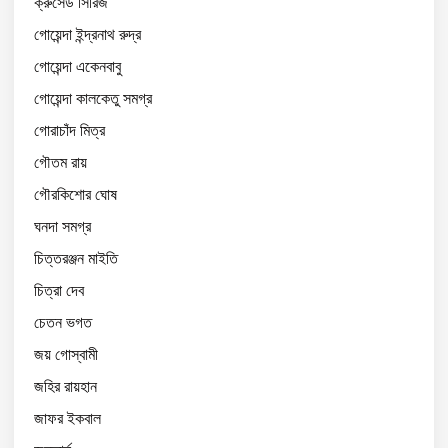
ক্রুসেড সিরিজ
গোয়েন্দা ইন্দ্রনাথ রুদ্র
গোয়েন্দা একেনবাবু
গোয়েন্দা কালকেতু সমগ্র
গোরাচাঁদ মিত্র
গৌতম রায়
গৌরকিশোর ঘোষ
ঘনদা সমগ্র
চিত্তরঞ্জন মাইতি
চিত্রা দেব
চেতন ভগত
জয় গোস্বামী
জহির রায়হান
জাফর ইকবাল