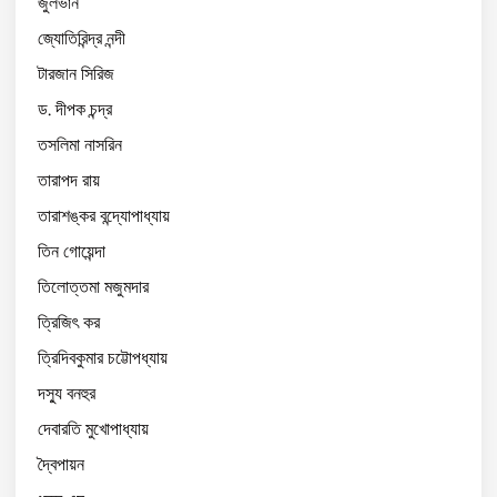
জুলভার্ন
জ্যোতিরিন্দ্র নন্দী
টারজান সিরিজ
ড. দীপক চন্দ্র
তসলিমা নাসরিন
তারাপদ রায়
তারাশঙ্কর বন্দ্যোপাধ্যায়
তিন গোয়েন্দা
তিলোত্তমা মজুমদার
ত্রিজিৎ কর
ত্রিদিবকুমার চট্টোপধ্যায়
দস্যু বনহুর
দেবারতি মুখোপাধ্যায়
দ্বৈপায়ন