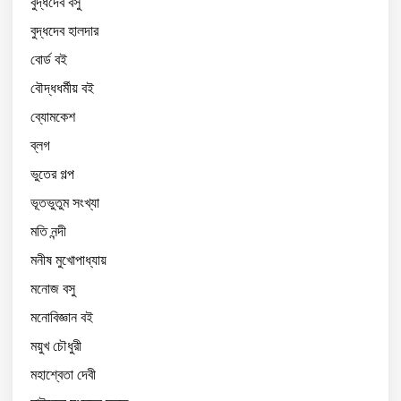
বুদ্ধদেব বসু
বুদ্ধদেব হালদার
বোর্ড বই
বৌদ্ধধর্মীয় বই
ব্যোমকেশ
ব্লগ
ভুতের গল্প
ভূতভুতুম সংখ্যা
মতি নন্দী
মনীষ মুখোপাধ্যায়
মনোজ বসু
মনোবিজ্ঞান বই
ময়ুখ চৌধুরী
মহাশ্বেতা দেবী