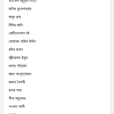
মাইকেল মধুসূদন দত্ত
মানিক বন্দোপাধ্যায়
মাসুদ রানা
মিসির আলি
মোটিভেশনাল বই
মোহাম্মদ নাজিম উদ্দিন
রকিব হাসান
রবীন্দ্রনাথ ঠাকুর
রহস্য পত্রিকা
রাহুল সাংকৃত্যায়ান
রুমানা বৈশাখী
রূপক সাহা
লীলা মজুমদার
শওকত আলী