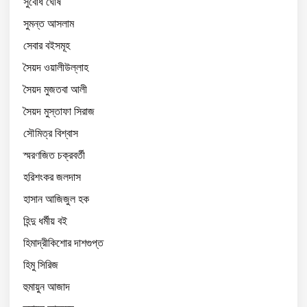
সুবোধ ঘোষ
সুমন্ত আসলাম
সেবার বইসমূহ
সৈয়দ ওয়ালীউল্লাহ
সৈয়দ মুজতবা আলী
সৈয়দ মুস্তাফা সিরাজ
সৌমিত্র বিশ্বাস
স্মরণজিত চক্রবর্তী
হরিশংকর জলদাস
হাসান আজিজুল হক
হিন্দু ধর্মীয় বই
হিমাদ্রীকিশোর দাশগুপ্ত
হিমু সিরিজ
হুমায়ুন আজাদ