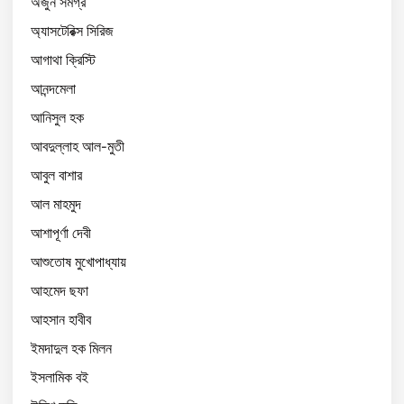
অর্জুন সমগ্র
অ্যাসটেরিক্স সিরিজ
আগাথা ক্রিস্টি
আনন্দমেলা
আনিসুল হক
আবদুল্লাহ আল-মুতী
আবুল বাশার
আল মাহমুদ
আশাপূর্ণা দেবী
আশুতোষ মুখোপাধ্যায়
আহমেদ ছফা
আহসান হাবীব
ইমদাদুল হক মিলন
ইসলামিক বই