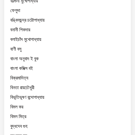
ফাল্গুনী মুখোপাধ্যায়
ফেলুদা
বঙ্কিমচন্দ্র চট্টোপাধ্যায়
বনানী শিকদার
বলাইচাঁদ মুখোপাধ্যায়
বাণী বসু
বাংলা অনুবাদ ই বুক
বাংলা কমিক্স বই
বিক্রমাদিত্য
বিনতা রায়চৌধুরী
বিভূতিভূষণ বন্দোপাধ্যায়
বিমল কর
বিমল মিত্র
বুদ্ধদেব গুহ