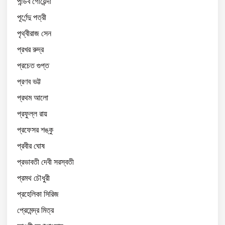
পান্ডব গোয়েন্দা
পূর্ণেন্দু পত্রী
পৃথ্বীরাজ সেন
প্রখর রুদ্র
প্রচেত গুপ্ত
প্রণব ভট্ট
প্রথম আলো
প্রফুল্ল রায়
প্রফেসর শঙ্কু
প্রবীর ঘোষ
প্রভাবতী দেবী সরস্বতী
প্রমথ চৌধুরী
প্রহেলিকা সিরিজ
প্রেমেন্দ্র মিত্র